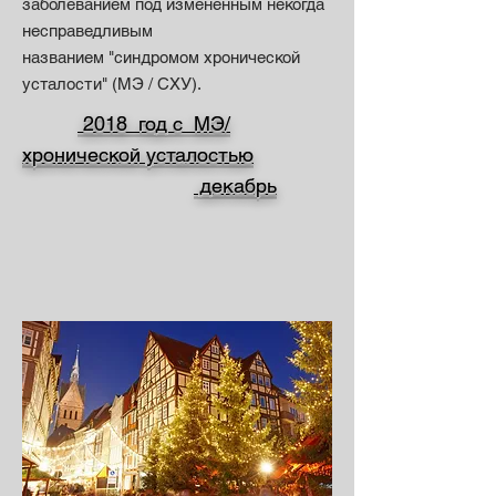
заболеванием под изменённым некогда
несправедливым
названием "синдромом хронической
усталости" (MЭ / CХУ).
2018 год с МЭ/
хронической усталостью
декабрь