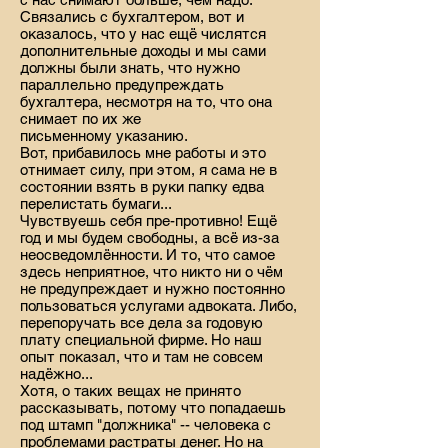
Связались с бухгалтером, вот и
оказалось, что у нас ещё числятся
дополнительные доходы и мы сами
должны были знать, что нужно
параллельно предупреждать
бухгалтера, несмотря на то, что она
снимает по их же
письменному указанию.
Вот, прибавилось мне работы и это
отнимает силу, при этом, я сама не в
состоянии взять в руки папку едва
перелистать бумаги...
Чувствуешь себя пре-противно! Ещё
год и мы будем свободны, а всё из-за
неосведомлённости. И то, что самое
здесь неприятное, что никто ни о чём
не предупреждает и нужно постоянно
пользоваться услугами адвоката. Либо,
перепоручать все дела за годовую
плату специальной фирме. Но наш
опыт показал, что и там не совсем
надёжно...
Хотя, о таких вещах не принято
рассказывать, потому что попадаешь
под штамп "должника" -- человека с
проблемами растраты денег. Но на