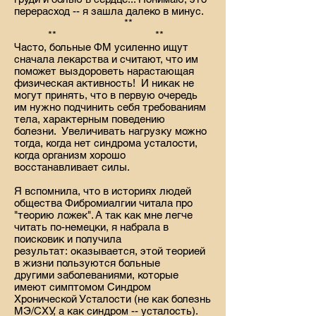
перерасход -- я зашла далеко в минус.
**
** **
Часто, больные ФМ усиленно ищут
сначала лекарства и считают, что им
поможет выздороветь нарастающая
физическая активность! И никак не
могут принять, что в первую очередь
им нужно подчинить себя требованиям
тела, характерным поведению
болезни. Увеличивать нагрузку можно
тогда, когда нет синдрома усталости,
когда организм хорошо
восстанавливает силы.
Я вспомнила, что в историях людей
общества Фибромиалгии читала про
"теорию ложек". А так как мне легче
читать по-немецки, я набрала в
поисковик и получила
результат: оказывается, этой теорией
в жизни пользуются больные
другими заболеваниями, которые
имеют симптомом Синдром
Хронической Усталости (не как болезнь
МЭ/СХУ, а как синдром -- усталость).