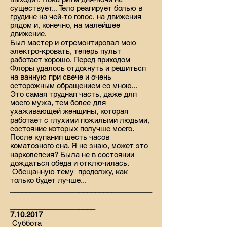
существует... Тело реагирует болью в
грудине на чей-то голос, на движения
рядом и, конечно, на малейшее
движение.
Был мастер и отремонтировал мою
электро-кровать, теперь пульт
работает хорошо. Перед приходом
Флоры удалось отдохнуть и решиться
на ванную при свече и очень
осторожным обращением со мною...
Это самая трудная часть, даже для
моего мужа, тем более для
ухаживающей женщины, которая
работает с глухими пожилыми людьми,
состояние которых получше моего.
После купания шесть часов
коматозного сна. Я не знаю, может это
нарколепсия? Была не в состоянии
дождаться обеда и отключилась.
Обещанную тему продолжу, как
только будет лучше...
___________________________________
___________________________________
_____________________
7.10.2017
Суббота