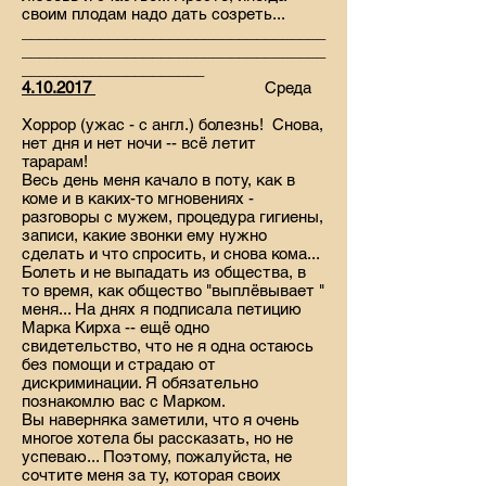
своим плодам надо дать созреть...
___________________________________
___________________________________
_____________________
4.10.2017
Среда
Хоррор (ужас - с англ.) болезнь! Снова,
нет дня и нет ночи -- всё летит
тарарам!
Весь день меня качало в поту, как в
коме и в каких-то мгновениях -
разговоры с мужем, процедура гигиены,
записи, какие звонки ему нужно
сделать и что спросить, и снова кома...
Болеть и не выпадать из общества, в
то время, как общество "выплёвывает "
меня... На днях я подписала петицию
Марка Кирха -- ещё одно
свидетельство, что не я одна остаюсь
без помощи и страдаю от
дискриминации. Я обязательно
познакомлю вас с Марком.
Вы наверняка заметили, что я очень
многое хотела бы рассказать, но не
успеваю... Поэтому, пожалуйста, не
сочтите меня за ту, которая своих