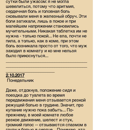
сутки были ужасом: я не могла
шевелиться, потому что аритмия,
сердечная боль и головная боль
сковывали меня в железный обруч. Эти
боли затихали, лишь в покое и при
малейшем напряжении становились
мучительными. Никакая таблетка им не
нужна - только покой... Не ела, почти не
пила, а только, как в коме, при этом
боль возникала просто от того, что муж
заходил в комнату и ко мне нельзя
было прикоснуться...
___________________________________
___________________________________
_____________________
2.10.2017
Понедельник
Даже, отдохнув, положение сидя и
поездка до туалета во время
передвижения меня отзывается резкой
режущей болью в грудине. Значит, про
купание нужно пока забыть... По-
прежнему, в моей комнате любое
резкое движение, шелест и стук,
громкий голос -- отзываются спазмом в
груди и болью в сердце... Понимаю, это