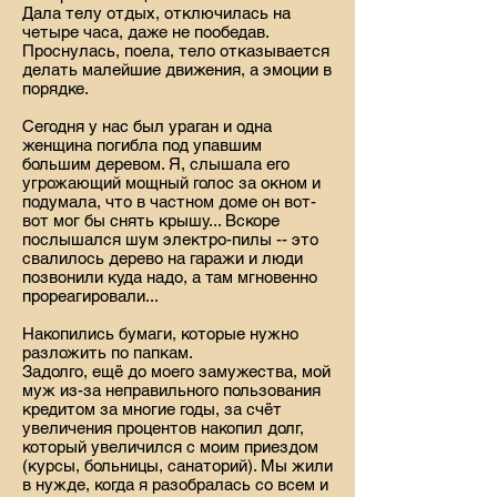
Дала телу отдых, отключилась на
четыре часа, даже не пообедав.
Проснулась, поела, тело отказывается
делать малейшие движения, а эмоции в
порядке.
Сегодня у нас был ураган и одна
женщина погибла под упавшим
большим деревом. Я, слышала его
угрожающий мощный голос за окном и
подумала, что в частном доме он вот-
вот мог бы снять крышу... Вскоре
послышался шум электро-пилы -- это
свалилось дерево на гаражи и люди
позвонили куда надо, а там мгновенно
прореагировали...
Накопились бумаги, которые нужно
разложить по папкам.
Задолго, ещё до моего замужества, мой
муж из-за неправильного пользования
кредитом за многие годы, за счёт
увеличения процентов накопил долг,
который увеличился с моим приездом
(курсы, больницы, санаторий). Мы жили
в нужде, когда я разобралась со всем и