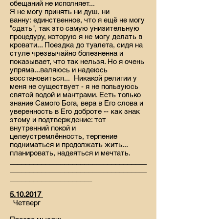
обещаний не исполняет...
Я не могу принять ни душ, ни
ванну: единственное, что я ещё не могу
"сдать", так это самую унизительную
процедуру, которую я не могу делать в
кровати... Поездка до туалета, сидя на
стуле чрезвычайно болезненна и
показывает, что так нельзя. Но я очень
упряма...валяюсь и надеюсь
восстановиться... Никакой религии у
меня не существует - я не пользуюсь
святой водой и мантрами. Есть только
знание Самого Бога, вера в Его слова и
уверенность в Его доброте -- как знак
этому и подтверждение: тот
внутренний покой и
целеустремлённость, терпение
подниматься и продолжать жить...
планировать, надеяться и мечтать.
___________________________________
___________________________________
_____________________
5.10.2017
Четверг