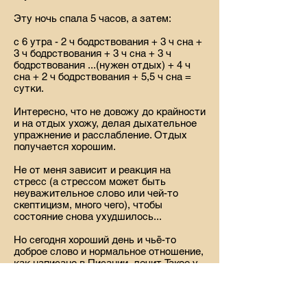
Эту ночь спала 5 часов, а затем:
с 6 утра - 2 ч бодрствования + 3 ч сна +
3 ч бодрствования + 3 ч сна + 3 ч
бодрствования ...(нужен отдых) + 4 ч
сна + 2 ч бодрствования + 5,5 ч сна =
сутки.
Интересно, что не довожу до крайности
и на отдых ухожу, делая дыхательное
упражнение и расслабление. Отдых
получается хорошим.
Не от меня зависит и реакция на
стресс (а стрессом может быть
неуважительное слово или чей-то
скептицизм, много чего), чтобы
состояние снова ухудшилось...
Но сегодня хороший день и чьё-то
доброе слово и нормальное отношение,
как написано в Писании, лечит. Такое у
меня было сегодня общение. Я не
говорю о том, что дома у меня хорошая
обстановка. Мы часто смеёмся, но