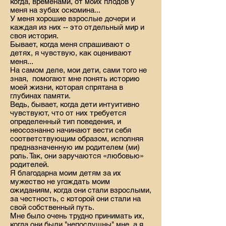
когда, временами, от моих плодов у
меня на зубах оскомина...
У меня хорошие взрослые дочери и
каждая из них -- это отдельный мир и
своя история.
Бывает, когда меня спрашивают о
детях, я чувствую, как оценивают
меня...
На самом деле, мои дети, сами того не
зная, помогают мне понять историю
моей жизни, которая спрятана в
глубинах памяти.
Ведь, бывает, когда дети интуитивно
чувствуют, что от них требуется
определенный тип поведения, и
неосознанно начинают вести себя
соответствующим образом, исполняя
предназначенную им родителем (ми)
роль. Так, они заручаются «любовью»
родителей.
Я благодарна моим детям за их
мужество не угождать моим
ожиданиям, когда они стали взрослыми,
за честность, с которой они стали на
свой собственный путь.
Мне было очень трудно принимать их,
когда они были "непослушны" мне, а я