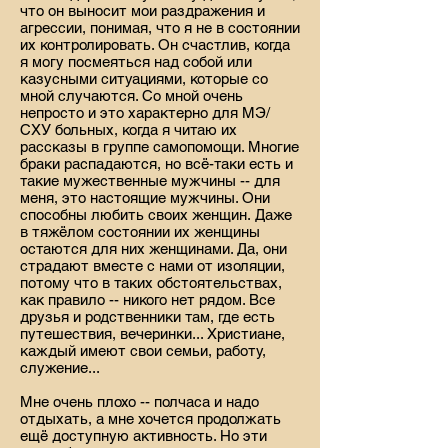
что он выносит мои раздражения и
агрессии, понимая, что я не в состоянии
их контролировать. Он счастлив, когда
я могу посмеяться над собой или
казусными ситуациями, которые со
мной случаются. Со мной очень
непросто и это характерно для МЭ/
СХУ больных, когда я читаю их
рассказы в группе самопомощи. Многие
браки распадаются, но всё-таки есть и
такие мужественные мужчины -- для
меня, это настоящие мужчины. Они
способны любить своих женщин. Даже
в тяжёлом состоянии их женщины
остаются для них женщинами. Да, они
страдают вместе с нами от изоляции,
потому что в таких обстоятельствах,
как правило -- никого нет рядом. Все
друзья и родственники там, где есть
путешествия, вечеринки... Христиане,
каждый имеют свои семьи, работу,
служение...
Мне очень плохо -- полчаса и надо
отдыхать, а мне хочется продолжать
ещё доступную активность. Но эти