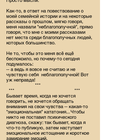
Просто мысли:
Как-то, в ответ на повествование о
моей семейной истории и на некоторые
рассказы о прошлом, мягко говоря,
меня назвали "неблагополучной", прямо
говоря, что мне с моими рассказами
нет места среди благополучных людей,
которых большинство.
Не то, чтобы это меня всё ещё
беспокоило, но почему-то сегодня
подумалось:
-- а ведь я вовсе не считаю и не
чувствую себя неблагополучной! Вот
уж неправда!
***
*** ***
Бывает время, когда не хочется
говорить, не хочется обращать
внимания на свои чувства -- какая-то
"эмоциональная" кататония... Чтобы
никто не поставил психического
диагноза, скажу: так бывает, когда я
что-то публикую, затем наступает
эмоциональное истощение и короткое
замирание эмоций.