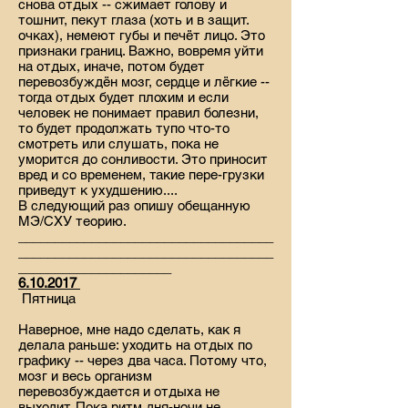
снова отдых -- сжимает голову и
тошнит, пекут глаза (хоть и в защит.
очках), немеют губы и печёт лицо. Это
признаки границ. Важно, вовремя уйти
на отдых, иначе, потом будет
перевозбуждён мозг, сердце и лёгкие --
тогда отдых будет плохим и если
человек не понимает правил болезни,
то будет продолжать тупо что-то
смотреть или слушать, пока не
уморится до сонливости. Это приносит
вред и со временем, такие пере-грузки
приведут к ухудшению....
В следующий раз опишу обещанную
МЭ/СХУ теорию.
___________________________________
___________________________________
_____________________
6.10.2017
Пятница
Наверное, мне надо сделать, как я
делала раньше: уходить на отдых по
графику -- через два часа. Потому что,
мозг и весь организм
перевозбуждается и отдыха не
выходит. Пока ритм дня-ночи не