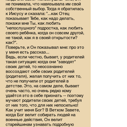
не понимала, что навязывала им свой
собственный выбор. Тогда я обратилась
к Иисусу и сказала: "...как Отец
показывает Тебе, как надо делать,
покажи мне Ты, как любить
"непослушного" подростка, как любить
своего ребёнка, когда он совсем другой,
не такой, как я в своей открытости?
как?".
Поверьте, и Он показывал мне: про это
у меня есть рассказ...
Ведь, если честно, бывает, у родителей
такая ситуация: когда они "заводят"
своих детей, то неосознанно
воссоздают себе своих родителей
(родителя), желая получить от них то,
что не получили от родителей в
детстве. Это, на самом деле, бывает
очень часто, но очень редко кому
удаётся это в себе признать -- поэтому
мучают родители своих детей, требуя
от них того, что для них непосильно!
Как учит меня Бог? В Ветхом Завете,
когда Бог велит собирать людей на
военные действия, Он велит
старейшинам узнавать подробную