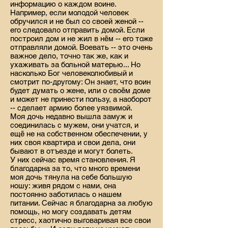
информацию о каждом воине.
Например, если молодой человек
обручился и не был со своей женой --
его следовало отправить домой. Если
построил дом и не жил в нём -- его тоже
отправляли домой. Воевать -- это очень
важное дело, точно так же, как и
ухаживать за больной матерью... Но
насколько Бог человеколюбивый и
смотрит по-другому: Он знает, что воин
будет думать о жене, или о своём доме
и может не принести пользу, а наоборот
-- сделает армию более уязвимой.
Моя дочь недавно вышла замуж и
соединилась с мужем, они учатся, и
ещё не на собственном обеспечении, у
них своя квартира и свои дела, они
бывают в отъезде и могут болеть.
У них сейчас время становления. Я
благодарна за то, что много времени
моя дочь тянула на себе большую
ношу: живя рядом с нами, она
постоянно заботилась о нашем
питании. Сейчас я благодарна за любую
помощь, но могу создавать детям
стресс, хаотично выговаривая все свои