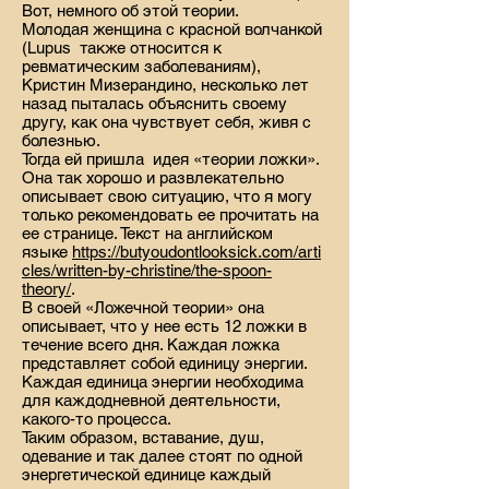
Вот, немного об этой теории.
Молодая женщина с красной волчанкой
(Lupus также относится к
ревматическим заболеваниям),
Кристин Мизерандино, несколько лет
назад пыталась объяснить своему
другу, как она чувствует себя, живя с
болезнью.
Тогда ей пришла идея «теории ложки».
Она так хорошо и развлекательно
описывает свою ситуацию, что я могу
только рекомендовать ее прочитать на
ее странице. Текст на английском
языке
https://butyoudontlooksick.com/arti
cles/written-by-christine/the-spoon-
theory/
.
В своей «Ложечной теории» она
описывает, что у нее есть 12 ложки в
течение всего дня. Каждая ложка
представляет собой единицу энергии.
Каждая единица энергии необходима
для каждодневной деятельности,
какого-то процесса.
Таким образом, вставание, душ,
одевание и так далее стоят по одной
энергетической единице каждый