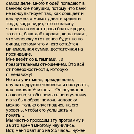
самом деле, много людей попадают в
банковские ловушки, потому что банк
не консультирует так, как обещает и
как нужно, а может давать кредиты
тогда, когда видит, что по закону
человек не имеет права брать кредит,
то есть, банк даёт кредит, когда видит,
что человеку этот взнос будет не по
силам, потому что у него остаётся
минимальная сумма, достаточная на
проживание.
Мне везёт со штампами... и
презрительным отношением. Это всё
от поверхностности, которую
я ненавижу!
Но это учит меня, прежде всего,
слушать другого человека и поступать,
как показал Учитель -- Он опускался
на колено, чтобы помыть ноги ученику
и это был образ: помочь человеку
можно, только опустившись на его
уровень, чтобы его услышать и
понять...
Мы честно проходим эту программу и
за это время многому научились.
Вот, меня хватило на 2,5 часа... нужен