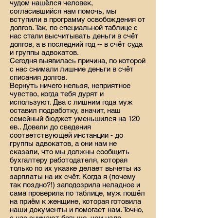
чудом нашёлся человек,
согласившийся нам помочь, мы
вступили в программу освобождения от
долгов. Так, по специальной таблице с
нас стали высчитывать деньги в счёт
долгов, а в последний год -- в счёт суда
и группы адвокатов.
Сегодня выявилась причина, по которой
с нас снимали лишние деньги в счёт
списания долгов.
Вернуть ничего нельзя, неприятное
чувство, когда тебя дурят и
используют. Два с лишним года муж
оставил подработку, значит, наш
семейный бюджет уменьшился на 120
ев.. Довели до сведения
соответствующей инстанции - до
группы адвокатов, а они нам не
сказали, что мы должны сообщить
бухгалтеру работодателя, которая
только по их указке делает вычеты из
зарплаты на их счёт. Когда я (почему
так поздно?!) заподозрила неладное и
сама проверила по таблице, муж пошёл
на приём к женщине, которая готовила
наши документы и помогает нам. Точно,
с нас снимают больше, чем надо.