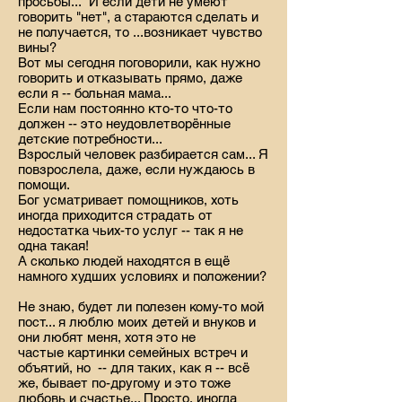
просьбы... И если дети не умеют
говорить "нет", а стараются сделать и
не получается, то ...возникает чувство
вины?
Вот мы сегодня поговорили, как нужно
говорить и отказывать прямо, даже
если я -- больная мама...
Если нам постоянно кто-то что-то
должен -- это неудовлетворённые
детские потребности...
Взрослый человек разбирается сам... Я
повзрослела, даже, если нуждаюсь в
помощи.
Бог усматривает помощников, хоть
иногда приходится страдать от
недостатка чьих-то услуг -- так я не
одна такая!
А сколько людей находятся в ещё
намного худших условиях и положении?
Не знаю, будет ли полезен кому-то мой
пост... я люблю моих детей и внуков и
они любят меня, хотя это не
частые картинки семейных встреч и
объятий, но -- для таких, как я -- всё
же, бывает по-другому и это тоже
любовь и счастье... Просто, иногда