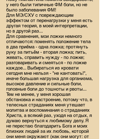
у него были типичные ФМ боли, но не
было заболевания ФМ!
Для МЭ/СХУ с повреждающим
эффектом от перенагрузки у меня есть
другая теория, в моей интерпретации,
но в другой раз...
Для сравнения, мои ложки немного
отличаются: поменять положение тела
в два приёма - одна ложка; протянуть
руку за питьём - вторая ложка; пить,
жевать, справить нужду - по ложке;
разговаривать и смеяться - по ложке
каждое... Выбираться из кровати
сегодня мне нельзя - "не кантовать!",
иначе большая нагрузка для организма,
высокое давление и сильные боли,
головные боли до тошноты и рвоты...
Тем не менее, у меня хорошая
обстановка и настроение, потому что, в
телесных страданиях меня утешает
молитва и воспоминания о страданиях
Христа, а всякий раз, уходя на отдых, я
думаю вернуться к любимому делу. Я
не перестаю благодарить Бога и моих
близких людей за их любовь, которой
они меня окружают (как они могут: от