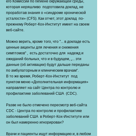
его Комиссии по гигиене окружающей среды,
которая неряшливо подготовила доклад, не
проработав знания о «синдроме хронической
усталости» (CFS). Как отчет, этот доклад по-
прежнему Роберт-Кох-Институт имеет на своем
веб-сайте.
Можно верить, кроме того, что "... в докладе есть
ценные акценты для лечения и снижения
симптомов" , есть достаточно для надежд и
ожиданий больных, что и в будущем, „... эти
данные (об активации) будут дальше переданы
по амбулаторным и клиническим врачам“.
В то же время, Роберт-Кох-Институт под
пунктом меню «Дополнительная информация»
направляет на сайт Центра по контролю и
профилактике заболеваний США (CDC).
Разве не было отмечено пересмотр веб-сайта
CDC - Центра по контролю и профилактике
заболеваний США в Роберт-Кох-Институте или
он был намеренно игнорирован?
Врачи и пациенты ищут информацию и, в любом