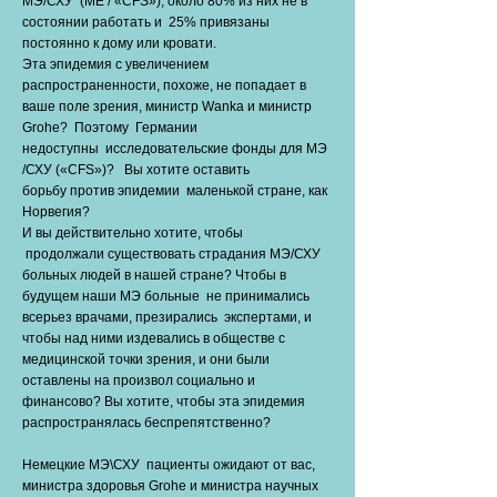
МЭ/СХУ (ME / «CFS»), около 80% из них не в
состоянии работать и 25% привязаны
постоянно к дому или кровати.
Эта эпидемия с увеличением
распространенности, похоже, не попадает в
ваше поле зрения, министр Wanka и министр
Grohe? Поэтому Германии
недоступны исследовательские фонды для МЭ
/СХУ («CFS»)? Вы хотите оставить
борьбу против эпидемии маленькой стране, как
Норвегия?
И вы действительно хотите, чтобы
продолжали существовать страдания МЭ/СХУ
больных людей в нашей стране? Чтобы в
будущем наши МЭ больные не принимались
всерьез врачами, презирались экспертами, и
чтобы над ними издевались в обществе с
медицинской точки зрения, и они были
оставлены на произвол социально и
финансово? Вы хотите, чтобы эта эпидемия
распространялась беспрепятственно?
Немецкие МЭ\СХУ пациенты ожидают от вас,
министра здоровья Grohe и министра научных