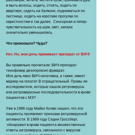
разговоры, читать, чистить зубы, принимать душ
и мыть волосы, ходить, стоять, ходить по
квартире, сидеть на балконе, подниматься по
лестнице, ходить на короткие прогулки по
окрестностям и так далее. Сенсорная и гипер-
чувствительность на шум, свет, запахи
значительно уменьшились.
Что произошло? Чудо?
Нет. Но, моя дочь принимает препарат от ВИЧ!
Вы правильно прочитали: ВИЧ-препарат
тенофовир дезопроксил фумарат.
Моя дочь явно ВИЧ-негативна, а также, имеет
маркер на гепатит В отрицательный. Правы ли
исследователи, которые нашли ретровирусы
или ретровирусные последовательности в крови
пациентов с МЭ?
Уже в 1986 году Майкл Холмс нашел, что эти
пациенты проявляют признаки ретровирусной
активности. В 1989 году Сидни Гроссберг,
обнаружил в крови пациента множественные
ответы ретровируса, связанного с вирусом