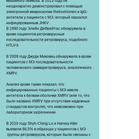
мышиного лейкоза. В 2013 году он
неоднократно демонстрировал с помощью
электронной микроскопии Retrovirionen и IgG-
антитела у пациента с МЭ, который оказался
инфицированным JHKV .
В 1990 году Элейн ДеФрейтас обнаружила в
крови пациентов ретровирусные
последовательности ретровируса, подобного
HTLV-II.
В 2009 году Джуди Миковиц обнаружила в крови
пациентов с МЭ последовательности
человеческого гаммаретровируса, аналогичного
XMRV.
Анализ крови также показал, что
инфицированные пациенты с МЭ имели
антитела к белкам оболочки XMRV (или то, что
было названо XMRV при отсутствии надежных
стандартов контроля), что невозможно при
лабораторном загрязнении.
В 2010 году Shyh-Ching Lo и Harvey Alter
выявили 86,5% в образцах у пациентов с МЭ
группы ретровирусов, которые были связаны с