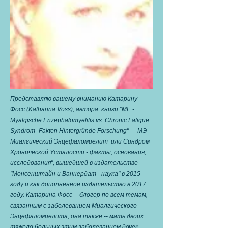
Представляю вашему вниманию Катарину
Фосс (Katharina Voss), автора книги "ME -
Myalgische Enzephalomyelitis vs. Chronic Fatigue
Syndrom -Fakten Hintergründe Forschung" -- МЭ -
Миалгический Энцефаломиелит или Синдром
Хронической Усталости - факты, основания,
исследования", вышедшей в издательстве
"Монсенштайн и Ваннердат - наука" в 2015
году и как дополненное издательство в 2017
году. Катарина Фосс -- блогер по всем темам,
связанным с заболеванием Миалгического
Энцефаломиелита, она также -- мать двоих
тяжело больных этим заболеванием дочек,