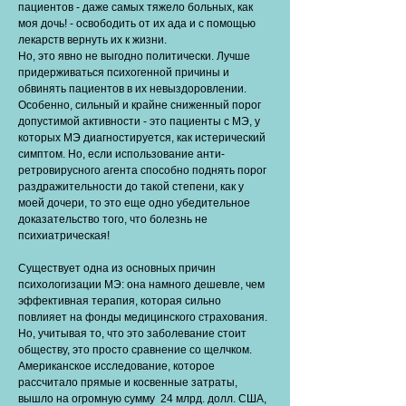
пациентов - даже самых тяжело больных, как
моя дочь! - освободить от их ада и с помощью
лекарств вернуть их к жизни.
Но, это явно не выгодно политически. Лучше
придерживаться психогенной причины и
обвинять пациентов в их невыздоровлении.
Особенно, сильный и крайне сниженный порог
допустимой активности - это пациенты с МЭ, у
которых МЭ диагностируется, как истерический
симптом. Но, если использование анти-
ретровирусного агента способно поднять порог
раздражительности до такой степени, как у
моей дочери, то это еще одно убедительное
доказательство того, что болезнь не
психиатрическая!
Существует одна из основных причин
психологизации МЭ: она намного дешевле, чем
эффективная терапия, которая сильно
повлияет на фонды медицинского страхования.
Но, учитывая то, что это заболевание стоит
обществу, это просто сравнение со щелчком.
Американское исследование, которое
рассчитало прямые и косвенные затраты,
вышло на огромную сумму 24 млрд. долл. США,