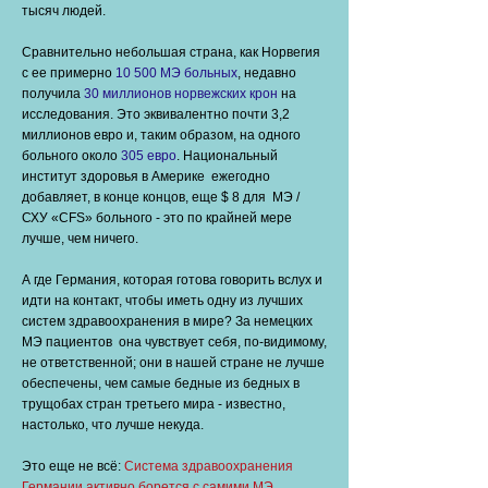
тысяч людей.
Сравнительно небольшая страна, как Норвегия
с ее примерно
10 500 МЭ больных
, недавно
получила
30 миллионов норвежских крон
на
исследования. Это эквивалентно почти 3,2
миллионов евро и, таким образом, на одного
больного около
305 евро
. Национальный
институт здоровья в Америке ежегодно
добавляет, в конце концов, еще $ 8 для МЭ /
СХУ «CFS» больного - это по крайней мере
лучше, чем ничего.
А где Германия, которая готова говорить вслух и
идти на контакт, чтобы иметь одну из лучших
систем здравоохранения в мире? За немецких
МЭ пациентов она чувствует себя, по-видимому,
не ответственной; они в нашей стране не лучше
обеспечены, чем самые бедные из бедных в
трущобах стран третьего мира - известно,
настолько, что лучше некуда.
Это еще не всё:
Система здравоохранения
Германии активно борется с самими МЭ