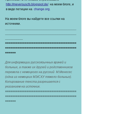
http://meversuscfs.blogspot.de/
на моем блоге, и
в виде петиции на
change.org.
На моем блоге вы найдете все ссылки на
источники.
________________________________________
________________________________________
__________
========================================
========================================
======
Для информации русскоязычных врачей и
больных, а также их друзей и родственников
перевела с немецкого на русский М.Менесес
(одна из немецких МЭ/СХУ тяжело больных).
Копирование текста разрешается с
указанием на источник.
========================================
========================================
======