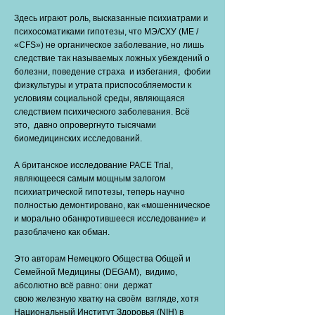
Здесь играют роль, высказанные психиатрами и
психосоматиками гипотезы, что МЭ/СХУ (ME /
«CFS») не органическое заболевание, но лишь
следствие так называемых ложных убеждений о
болезни, поведение страха и избегания, фобии
физкультуры и утрата приспособляемости к
условиям социальной среды, являющаяся
следствием психического заболевания. Всё
это, давно опровергнуто тысячами
биомедицинских исследований.
А британское исследование PACE Trial,
являющееся самым мощным залогом
психиатрической гипотезы, теперь научно
полностью демонтировано, как «мошенническое
и морально обанкротившееся исследование» и
разоблачено как обман.
Это авторам Немецкого Общества Общей и
Семейной Медицины (DEGAM), видимо,
абсолютно всё равно: они держат
свою железную хватку на своём взгляде, хотя
Национальный Институт Здоровья (NIH) в