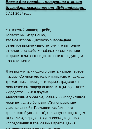
Время для правды - вернуться к жизни
благодаря лекарству от ВИЧ-инфекции
17.11.2017
года
Уважаемый министр Грёйе,
Госпожа министр Ванка,
это мое второе и, возможно, последнее
открытое письмо к вам, потому что вы только
отвечаете за работу в офисе, и сомнительно,
сохраните ли вы свои должности в следующем
правительстве.
Я не получила ни одного ответа на мое первое
письмо. Со мной его ждали напрасно от двух до
трехсот тысяч немцев, которые страдают от
миалгического энцефаломиелита (МЭ), а также
их родственники и друзья.
Аналогичным образом, более 7500 подписчиков
моей петиции о болезни МЭ, неправильно
истолкованной в Германии, как "синдром
хронической усталости", значащуюся под кодом
ВОЗ G93.3, о средствах для биомедицинских
исследований и требования прекращения
дискриминации в нашей системе