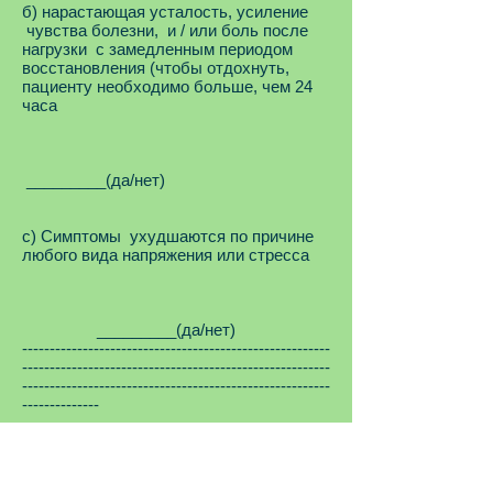
б) нарастающая усталость, усиление
чувства болезни, и / или боль после
нагрузки с замедленным периодом
восстановления (чтобы отдохнуть,
пациенту необходимо больше, чем 24
часа
_________(да/нет)
с) Симптомы ухудшаются по причине
любого вида напряжения или стресса
_________(да/нет)
--------------------------------------------------------
--------------------------------------------------------
--------------------------------------------------------
--------------
2) Расстройства сна
(этот
критерий должен быть удовлетворен)