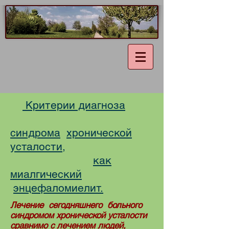
Критерии диагноза
синдрома
хронической
усталости,
как
миалгический
энцефаломиелит.
Лечение сегодняшнего больного
синдромом хронической усталости
сравнимо с лечением людей,