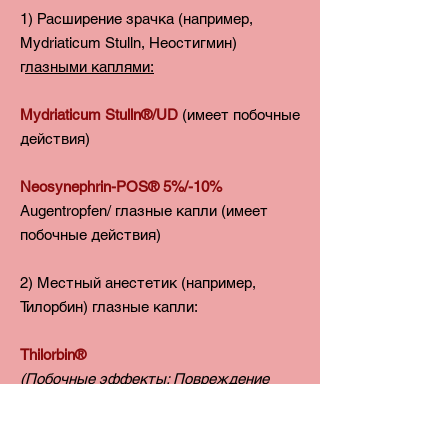
1) Расширение зрачка (например,
Mydriaticum Stulln, Неостигмин)
г
лазными каплями:
Mydriaticum Stulln®/UD
(имеет побочные
действия)
Neosynephrin-POS® 5%/-10%
Augentropfen/ глазные капли (имеет
побочные действия)
2) Местный анестетик (например,
Тилорбин) глазные капли:
Thilorbin®
(Побочные эффекты: Повреждение
роговицы с образованием рубцов и
перфорацией в глаз,