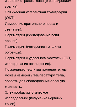
и
задний отрезок глаза (с расширением
зрачка).
Оптическая когерентная томография
(ОКТ).
Измерение зрительного нерва и
сетчатки).
Периметрия (исследование поля
зрения).
Пахиметрия (измерение толщины
роговицы).
Периметрия с удвоением частоты (FDT,
исследование поля зрения).
По желанию, если вы пожелаете, мы
можем измерить т
емпературу тела,
собрать для обследования с
лезную
жидкость.
Электрофизиологическое
исследование (получение нервных
токов).