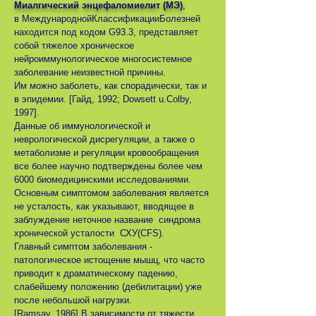
Миалгический энцефаломиелит (МЭ)
,
в МеждународнойКлассификацииБолезней
находится под кодом G93.3, представляет
собой тяжелое хроническое
нейроиммунологическое многосистемное
заболевание неизвестной причины.
Им можно заболеть, как спорадически, так и
в эпидемии. [Гайд, 1992; Dowsett u.Colby,
1997].
Данные об иммунологической и
неврологической дисрегуляции, а также о
метаболизме и регуляции кровообращения
все более научно подтверждены более чем
6000 биомедицинскими исследованиями.
Основным симптомом заболевания является
не усталость, как указывают, вводящее в
заблуждение неточное название синдрома
хронической усталости СХУ(CFS).
Главный симптом заболевания -
патологическое истощение мышц, что часто
приводит к драматическому падению,
слабейшему положению (дебилитации) уже
после небольшой нагрузки.
[Ramsay, 1986] В зависимости от тяжести