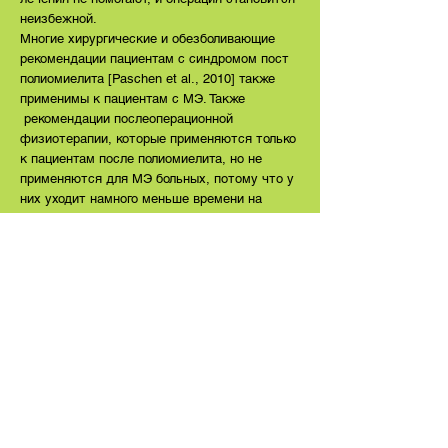
неизбежной.
Многие хирургические и обезболивающие
рекомендации пациентам с синдромом пост
полиомиелита [Paschen et al., 2010] также
применимы к пациентам с МЭ. Также
рекомендации послеоперационной
физиотерапии, которые применяются только
к пациентам после полиомиелита, но не
применяются для МЭ больных, потому что у
них уходит намного меньше времени на
восстановление после физических
упражнений, чем у пациентов с МЭ, и они не
реагируют ухудшением состояния при
физиотерапии так, как реагируют МЭ
больные.
[С.А. P. 8 in: Paschen, 2009] Некоторые другие
детали лечения также различны, но они все
еще подробно описаны.
В общем, пациенту с МЭ требуется меньше
анестетиков, по сравнению со здоровым
человеком. Следует проявлять осторожность
при использовании миорелаксантов.