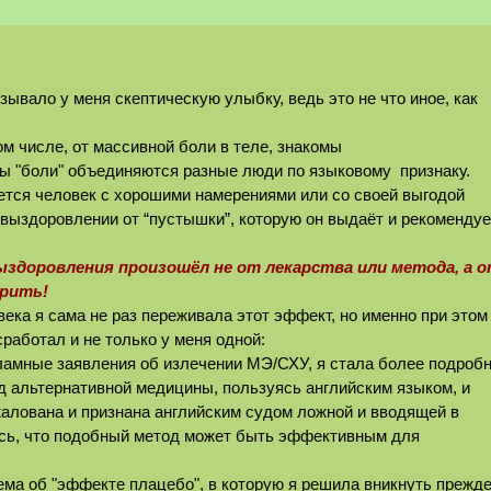
ывало у меня скептическую улыбку, ведь это не что иное, как
ом числе, от массивной боли в теле, знакомы
емы "боли" объединяются разные люди по языковому
признаку.
ется человек с хорошими намерениями или со своей выгодой
 выздоровлении от “пустышки”, которую он выдаёт и рекомендуе
ыздоровления произошёл не от лекарства или метода, а 
ерить!
века я сама не раз переживала этот эффект, но именно при этом
работал и не только у меня одной:
кламные заявления об излечении МЭ/СХУ, я стала более подроб
д альтернативной медицины, пользуясь английским языком, и
жалована и признана английским судом ложной и вводящей в
лось, что подобный метод может быть эффективным для
тема об "эффекте плацебо", в которую я решила вникнуть прежде