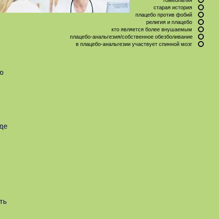
старая история
плацебо против фобий
религия и плацебо
кто является более внушаемым
плацебо-анальгезия/собственное обезболивание
в плацебо-анальгезии участвует спинной мозг
ю
где
ть