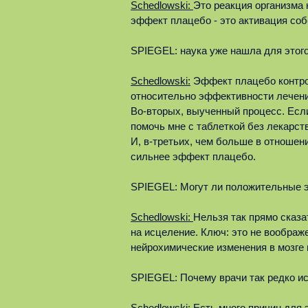
Schedlowski:
Это реакция организма
эффект плацебо - это активация соб
SPIEGEL: наука уже нашла для этог
Schedlowski:
Эффект плацебо контро
относительно эффективности лечени
Во-вторых, выученный процесс. Если
помочь мне с таблеткой без лекарств
И, в-третьих, чем больше в отношен
сильнее эффект плацебо.
SPIEGEL: Могут ли положительные 
Schedlowski:
Нельзя так прямо сказ
на исцеление. Ключ: это не вообра
нейрохимические изменения в мозге 
SPIEGEL: Почему врачи так редко и
Schedlowski
: Есть много причин для 