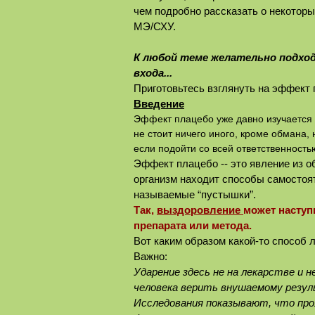
чем подробно рассказать о некотор
МЭ/СХУ.
К любой теме желательно подходи
входа...
Приготовьтесь взглянуть на эффект
Введение
Эффект плацебо уже давно изучается в
не стоит ничего иного, кроме обмана, 
если подойти со всей ответственность
Эффект плацебо -- это явление из о
организм находит способы самостоят
называемые “пустышки”.
Так,
выздоровление
может насту
препарата или метода.
Вот каким образом какой-то способ 
Важно:
Ударение здесь не на лекарстве и н
человека верить внушаемому резу
Исследования показывают, что про