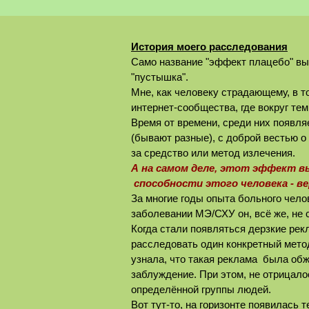
История моего расследования
Само название "эффект плацебо" выз
"пустышка".
Мне, как человеку страдающему, в т
интернет-сообщества, где вокруг т
Время от времени, среди них появля
(бывают разные), с доброй вестью о
за средство или метод излечения.
А на самом деле, этот эффект в
способности этого человека - в
За многие годы опыта больного чело
заболевании МЭ/СХУ он, всё же, не с
Когда стали появляться дерзкие ре
расследовать один конкретный мето
узнала, что такая реклама была об
заблуждение
. При этом, не отрица
определённой группы людей.
Вот тут-то, на горизонте появилась 