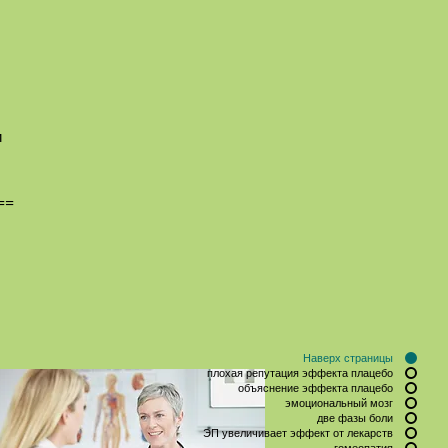
и
==
Наверх страницы
плохая репутация эффекта плацебо
объяснение эффекта плацебо
эмоциональный мозг
две фазы боли
ЭП увеличивает эффект от лекарств
гомеопатия