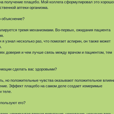
 на получение плацебо. Мой коллега сформулировал это хорошо
ственной аптеки организма.
о объяснение?
лируется тремя механизмами. Во-первых, ожидания пациента
я.
 я узнал несколько раз, что помогает аспирин, он также может
.
иях доверия и чем лучше связь между врачом и пациентом, тем
эмоции сделать вас здоровыми?
ать, но положительные чувства оказывают положительное влиян
жение. Эффект плацебо на самом деле создает измеримые
и теле.
спользуют его?
этого, упомянутая плохая репутация, нежелание, незнание того,