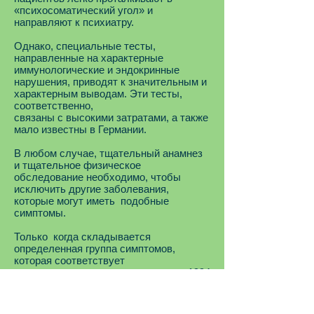
«психосоматический угол» и
направляют к психиатру.
Однако, специальные тесты,
направленные на характерные
иммунологические и эндокринные
нарушения, приводят к значительным и
характерным выводам. Эти тесты,
соответственно,
связаны с высокими затратами, а также
мало известны в Германии.
В любом случае, тщательный анамнез
и тщательное физическое
обследование необходимо, чтобы
исключить другие заболевания,
которые могут иметь подобные
симптомы.
Только когда складывается
определенная группа симптомов,
которая соответствует
международному определению от 1994
года (Fukuda ), можно говорить о СХУ
(CFS).