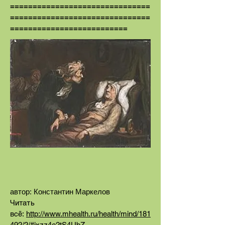
===============================
===============================
==========================
автор: Константин Маркелов
Читать
всё:
http://www.mhealth.ru/health/mind/181
492/2/#ixzz4e2tS4UbZ