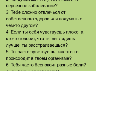
серьезное заболевание?
3. Тебе сложно отвлечься от
собственного здоровья и подумать о
чем-то другом?
4. Если ты себя чувствуешь плохо, а
кто-то говорит, что ты выглядишь
лучше, ты расстраиваешься?
5. Ты часто чувствуешь, как что-то
происходит в твоем организме?
6. Тебя часто беспокоят разные боли?
7. Ты боишься заболеть?
8. Ты беспокоишься о своем здоровье
больше других?
9. Тебе кажется, что люди не
воспринимают твою болезнь всерьез?
10. Ты не можешь поверить врачу, когда
он говорит, что тебе не о чем
беспокоиться?
11. Ты часто испытываешь страх, думая
о том, что тебя может сразить