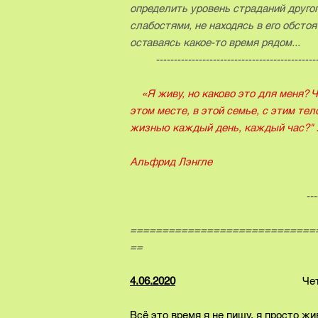
определить уровень страданий другого
слабостями, не находясь в его обстоя
оставаясь какое-то время рядом...
--------------------------------------------------
«Я живу, но каково это для меня? Ч
этом месте, в этой семье, с этим те
жизнью каждый день, каждый час?" 
Альфрид Лэнгле
---------------------------
---------------
=============================
==
4.06.2020
Четве
Всё это время я не пишу, я просто жи