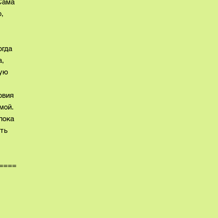
 Сама
,
огда
а,
рую
овия
омой.
пока
ить
====