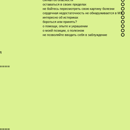
оставаться в своих пределах
не бойтесь пересмотреть свою картину болезни
сердечная недостаточность не обнаруживается в МЭ
интересно об истериках
бороться или принять?
о помощи, опыте и украшении
о моей позиции, о полезном
не позволяйте вводить себя в заблуждение
я
====
====