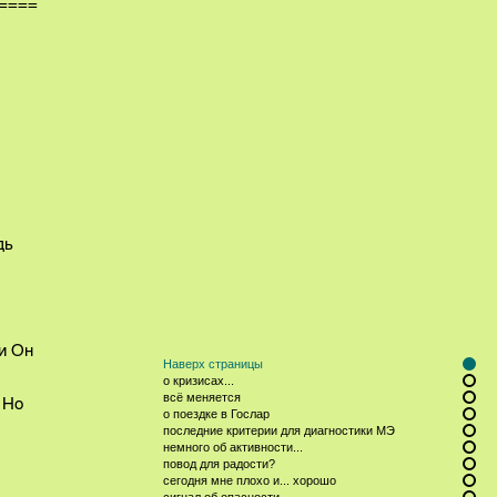
====
дь
и Он
Наверх страницы
о кризисах...
всё меняется
 Но
о поездке в Гослар
последние критерии для диагностики МЭ
немного об активности...
повод для радости?
сегодня мне плохо и... хорошо
сигнал об опасности