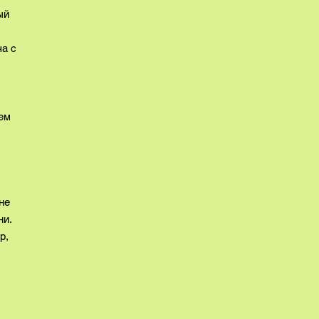
ый
ча с
ем
не
ни.
р,