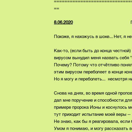
=============================
==
8.06.2020
Понедел
Похоже, я нахожусь в шоке... Нет, я н
Как-то, (если быть до конца честной
вирусом вынудил меня назвать себя "
Почему? Потому что отчётливо поняла
этим вирусом переболеет в конце конц
Но я могу и переболеть... несмотря ни
Снова на днях, во время одной пропо
дал мне поручение и способности для 
примере пророка Ионы и коснулось ме
тут приходит испытание моей веры --
Не знаю, как бы я реагировала, есл
Умом я понимаю, и могу рассказать вс