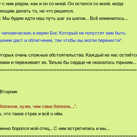
 с ним рядом, как и он со мной. Он остался со мной, когда
еющим делать то, на что решился.
г. Мы будем идти наш путь шаг за шагом... Всё изменилось...
 человеческое; и верен Бог, Который не попустит вам быть
ении даст и облегчение, так чтобы вы могли перенести".
которых очень сложные обстоятельства. Каждый из нас остаётс
ами и переживает их. Только бы сердце не оказалось горьким...
==================================================
ик
болезни, хуже, чем сама болезнь..."
.
 что такое страх и всё о нём.
енно боролся мой отец... С ним встретились и мы...
==================================================