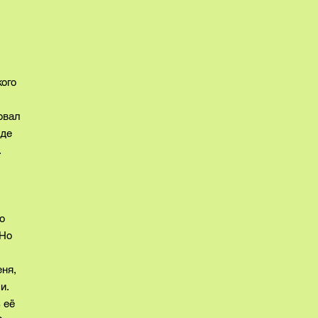
кого
овал
жде
.
о
 Но
еня,
и.
 её