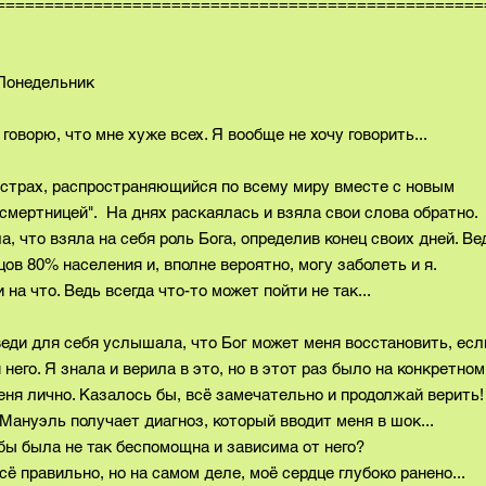
==================================================
ьник
е говорю, что мне хуже всех. Я вообще не хочу говорить...
) страх, распространяющийся по всему миру вместе с новым
смертницей". На днях раскаялась и взяла свои слова обратно.
, что взяла на себя роль Бога, определив конец своих дней. Ве
ов 80% населения и, вполне вероятно, могу заболеть и я.
 на что. Ведь всегда что-то может пойти не так...
веди для себя услышала, что Бог может меня восстановить, есл
него. Я знала и верила в это, но в этот раз было на конкретном
ня лично. Казалось бы, всё замечательно и продолжай верить!
 Мануэль получает диагноз, который вводит меня в шок...
и бы была не так беспомощна и зависима от него?
ё правильно, но на самом деле, моё сердце глубоко ранено...