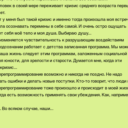
ловек в своей мере переживает кризис среднего возраста перв
 лет.
т у меня был такой кризис и именно тогда произошла моя встре
стала осознавать перемены в себе самой. И очень остро ощущать
т себя моё тело и моя душа. Выбираю душу...
ма изменяется чувствительность к разрушающим воздействиям
одсознании работает с детства записанная программа. Мы мож
 наша жизнь следует этим программам, заложенным социальной
ля юности, для зрелости и старости. Думается мне, когда эти
ризис...
 перепрограммирование возможно и никогда не поздно. Не надо
ать ошибки и делать новые поступки. Кто-то говорит, что люди 
 Перепрограммирование тоже произошло и происходит в моей жиз
гда есть возможность применять свои убеждения. Как, наприме
Во всяком случае, наши...