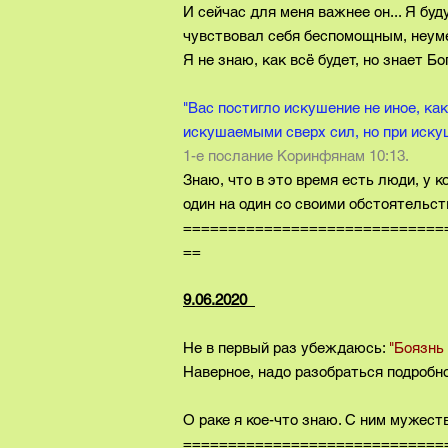
И сейчас для меня важнее он... Я буду
чувствовал себя беспомощным, неум
Я не знаю, как всё будет, но знает Бо
"Вас постигло искушение не иное, как
искушаемыми сверх сил, но при искуш
1-е послание Коринфянам 10:13.
Знаю, что в это время есть люди, у 
один на один со своими обстоятельств
=============================
==
9.06.2020
Вторн
Не в первый раз убеждаюсь:
"Боязнь 
Наверное, надо разобраться подробно,
О раке я кое-что знаю. С ним мужеств
=============================