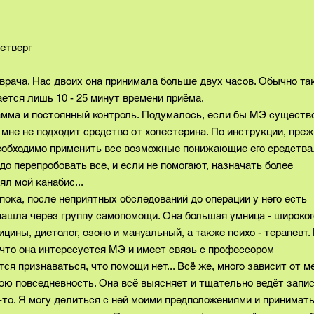
рг
врача. Нас двоих она принимала больше двух часов. Обычно та
ается лишь 10 - 25 минут времени приёма.
амма и постоянный контроль. Подумалось, если бы МЭ существ
мне не подходит средство от холестерина. По инструкции, пре
необходимо применить все возможные понижающие его средства
до перепробовать все, и если не помогают, назначать более
рял мой канабис...
пока, после неприятных обследований до операции у него есть
 нашла через группу самопомощи. Она большая умница - широког
цины, диетолог, озоно и мануальный, а также психо - терапевт.
 что она интересуется МЭ и имеет связь с профессором
ся признаваться, что помощи нет... Всё же, много зависит от м
мою повседневность. Она всё выясняет и тщательно ведёт запис
о-то. Я могу делиться с ней моими предположениями и принимать