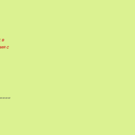
 в
ия с
====