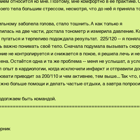
ением относится ко мне. Поэтому, мне комфортно в её практике.
оего тела большим стрессом, несмотря, что до неё я приняла то
ильному заболела голова, стало тошнить. А как только я
лилась на две части, достала тонометр и измерила давление. К
 пугаться и терпеливо подождала результат. 225/120 -- я понял
нь важно понимать своё тело. Сначала подумала вызывать ско
ние не контролируется и снижается в покое, я решила лечь и не
ена. Остаётся одна и та же проблема -- меня не услышат, а усл
л опыт в кардиологии, когда исключили инфаркт и отправили д
вати приводит за 200/110 и чем активнее, тем выше... Так что, 
ужно больше помощи и делать частые отдыхи, а завтра попрос
одолжаем быть командой.
==================================================
ик