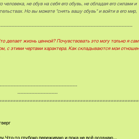
 человека, не обув на себя его обувь, не обладая его силами и
тельствах. Но вы можете "снять вашу обувь" и войти в его мир,
---------------------------------------------------------------------------------
то делает жизнь ценной? Почувствовать это могу только я сам:
лом, с этими чертами характера. Как складываются мои отношен
.
--------------------------
-----------
==================================================
рг
ву. Что-то глубоко переживаю и пока не всё осознаю...