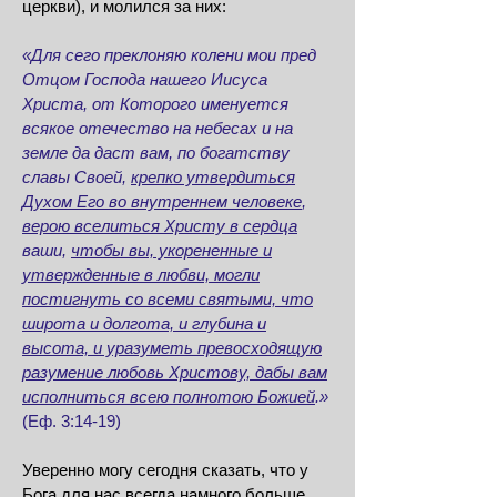
церкви), и молился за них:
«Для сего преклоняю колени мои пред
Отцом Господа нашего Иисуса
Христа, от Которого именуется
всякое отечество на небесах и на
земле да даст вам, по богатству
славы Своей,
крепко утвердиться
Духом Его во внутреннем человеке
,
верою вселиться Христу в сердца
ваши,
чтобы вы, укорененные и
утвержденные в любви, могли
постигнуть со всеми святыми, что
широта и долгота, и глубина и
высота, и уразуметь превосходящую
разумение любовь Христову, дабы вам
исполниться всею полнотою Божией
.»
(Еф. 3:14-19)
Уверенно могу сегодня сказать, что у
Бога для нас всегда намного больше