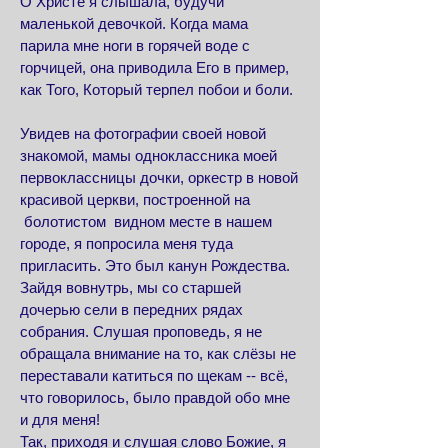
О Христе я слышала, будучи
маленькой девочкой. Когда мама
парила мне ноги в горячей воде с
горчицей, она приводила Его в пример,
как Того, Который терпел побои и боли.
Увидев на фотографии своей новой
знакомой, мамы одноклассника моей
первоклассницы дочки, оркестр в новой
красивой церкви, построенной на
болотистом видном месте в нашем
городе, я попросила меня туда
пригласить. Это был канун Рождества.
Зайдя вовнутрь, мы со старшей
дочерью сели в передних рядах
собрания. Слушая проповедь, я не
обращала внимание на то, как слёзы не
переставали катиться по щекам -- всё,
что говорилось, было правдой обо мне
и для меня!
Так, приходя и слушая слово Божие, я