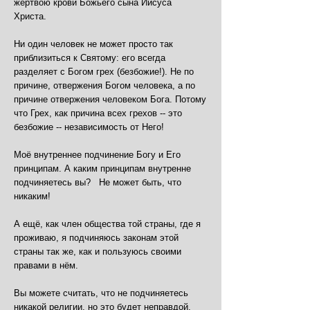
жертвою крови Божьего сына Иисуса
Христа.
Ни один человек не может просто так
приблизиться к Святому: его всегда
разделяет с Богом грех (безбожие!). Не по
причине, отвержения Богом человека, а по
причине отвержения человеком Бога. Потому
что Грех, как причина всех грехов -- это
безбожие -- независимость от Него!
Моё внутреннее подчинение Богу и Его
принципам. А каким принципам внутренне
подчиняетесь вы? Не может быть, что
никаким!
А ещё, как член общества той страны, где я
проживаю, я подчиняюсь законам этой
страны так же, как и пользуюсь своими
правами в нём.
Вы можете считать, что не подчиняетесь
никакой религии, но это будет неправдой,