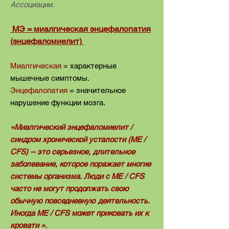
Ассоциации.
MЭ = миалгическая энцефалопатия
(энцефаломиелит)
Миалгическая
= характерные
мышечные симптомы.
Энцефалопатия
= значительное
нарушение функции мозга.
«Миалгический энцефаломиелит /
синдром хронической усталости (ME /
CFS) -- это серьезное, длительное
заболевание, которое поражает многие
системы организма. Люди с ME / CFS
часто не могут продолжать свою
обычную повседневную деятельность.
Иногда ME / CFS может приковать их к
кровати ».