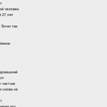
ют
вой человек
й 27 лет
 Точно так
тёмном
а домашний
тот
л чистым
и снова не
ит
перед его