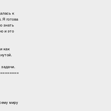
щалась к
. Я готова
но знать
но и это
 и как
анутой.
 задачи.
=========
всему миру