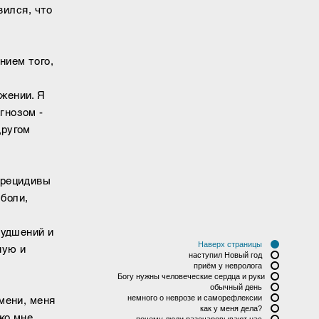
вился, что
нием того,
жении. Я
гнозом -
другом
 рецидивы
боли,
худшений и
Наверх страницы
ную и
наступил Новый год
приём у невролога
Богу нужны человеческие сердца и руки
обычный день
немного о неврозе и саморефлексии
мени, меня
как у меня дела?
ко мне
почему люди разочаровывают нас