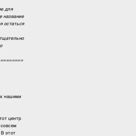
ое для
е название
ся остаться
 тщательно
то
=========
ых нашими
тот центр
в совсем
 В этот