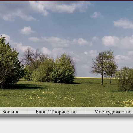
Бог и я
Блог / Творчество
Моё художество