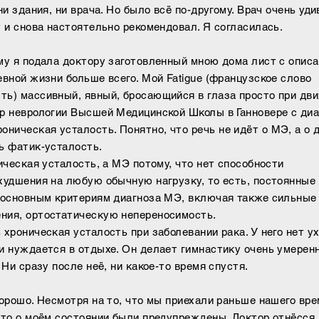
ни здания, ни врача. Но было всё по-другому. Врач очень уди
у и снова настоятельно рекомендовал. Я согласилась.
му я подала доктору заготовленный мною дома лист с описа
евной жизни больше всего. Мой Fatigue (французское слово
ь) массивный, явный, бросающийся в глаза просто при дви
р неврологии Высшей Медицинской Школы в Ганновере с диа
ическая усталость. Понятно, что речь не идёт о МЭ, а о 
ь фатик-усталость.
ическая усталость, а МЭ потому, что нет способности
худшения на любую обычную нагрузку, то есть, постоянные
 основным критериям диагноза МЭ, включая также сильные 
ния, ортостатическую непереносимость.
 хроническая усталость при заболевании рака. У него нет у
и нуждается в отдыхе. Он делает гимнастику очень умерен
 Ни сразу после неё, ни какое-то время спустя.
хорошо. Несмотря на то, что мы приехали раньше нашего вре
что о моём состоянии были предупреждены. Доктор отнёсся 