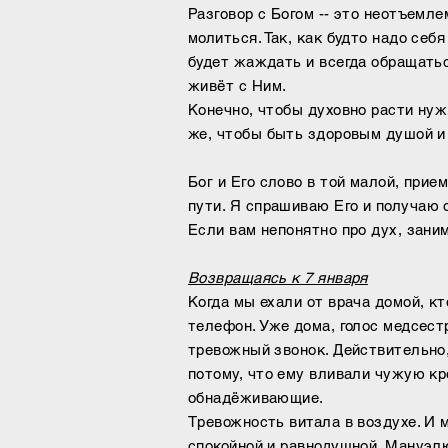
Разговор с Богом -- это неотъемл
молиться. Так, как будто надо себ
будет жаждать и всегда обращатьс
живёт с Ним.
Конечно, чтобы духовно расти нуж
же, чтобы быть здоровым душой и
Бог и Его слово в той малой, при
пути.
Я спрашиваю Его и получаю 
Если вам непонятно про дух, заним
Возвращаясь к 7 января
Когда мы ехали от врача домой, к
телефон. Уже дома, голос медсест
тревожный звонок. Действительно,
потому, что ему вливали чужую кр
обнадёживающие.
Тревожность витала в воздухе. И м
спокойной и равнодушной. Мануэлю