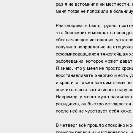
раз я не вспомнила ни местности, 
меня тогда не положили в больниц
Разговаривать было трудно, поэто
что беспокоит и мешает в повседн
обозначающее истощение, усталост
получила направление на стациона
сформировавшаяся тяжелейшая хрон
заболевании, которое может дават
Я знаю, что у меня не просто хрон
восстанавливать энергию и есть у
и крэши, а также все симптомы по
значительные когнитивные наруше
Например, у моего мужа развилась
рецидивов, он быстро истощается 
после неё не чувствует себя хуже.
В четверг всё прошло спокойно и 
приняли первой и чувствовалось, 