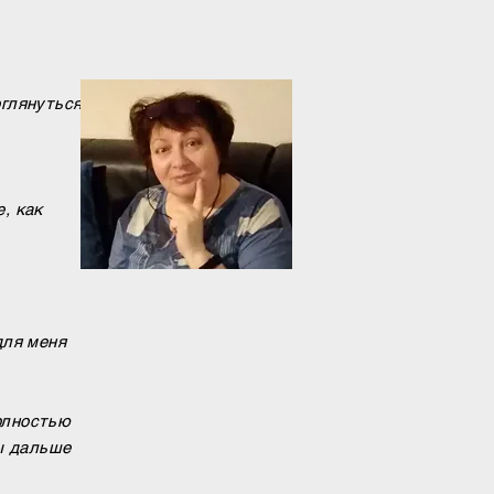
оглянуться
, как
для меня
олностью
бы дальше