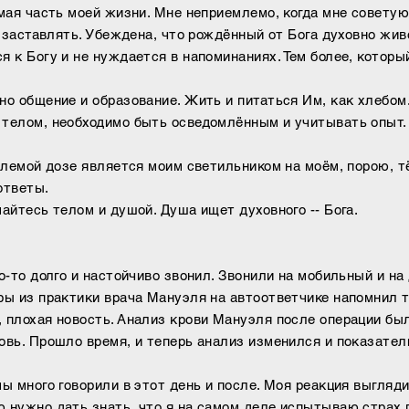
емая часть моей жизни. Мне неприемлемо, когда мне совету
я заставлять. Убеждена, что рождённый от Бога духовно жи
я к Богу и не нуждается в напоминаниях. Тем более, которы
но общение и образование. Жить и питаться Им, как хлебом.
 телом, необходимо быть осведомлённым и учитывать опыт.
емлемой дозе является моим светильником на моём, порою, 
ответы.
айтесь телом и душой. Душа ищет духовного -- Бога.
то-то долго и настойчиво звонил. Звонили на мобильный и н
ры из практики врача Мануэля на автоответчике напомнил 
 плохая новость. Анализ крови Мануэля после операции бы
овь. Прошло время, и теперь анализ изменился и показател
ы много говорили в этот день и после. Моя реакция выгляд
 нужно дать знать, что я на самом деле испытываю страх 