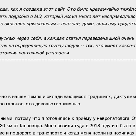
года, как я создала этот сайт. Это было чрезвычайно тяжёл
ать подробно о МЭ, который носил много лет несправедливо
не оказался прикованным к постели, даже, если ему придёт
ускаю через себя, а каждая статья переведена мной очень
итан на определённую группу людей -- тех, кто имеет какое-
остояние постоянной усталости.
===============================================
нно в нашем темпе и складывающихся традициях, диктуем
е главное, это довольство жизнью.
ыми, потому что я готовилась к приёму у невропатолога. Э
30 км от Ганновера. Меня возили туда в 2018 году и я была 
ие и по дороге в транспорте и когда меня несли на носилках.