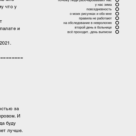
у нас зима
у что у
повседневность
о моих рисунках и обо мне
правила не работают
т
на обследование в неврологию
второй день в больнице
 палате и
всё проходит...день выписки
2021.
=========
и
остью за
кровом. И
да буду
нет лучше.