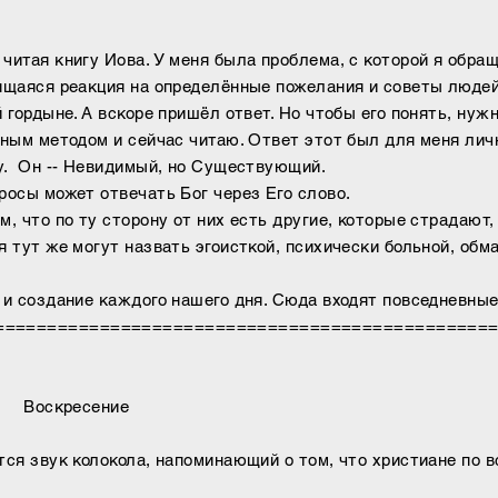
читая книгу Иова. У меня была проблема, с которой я обра
ящаяся реакция на определённые пожелания и советы людей
 гордыне. А вскоре пришёл ответ. Но чтобы его понять, нуж
вным методом и сейчас читаю. Ответ этот был для меня лич
цу. Он -- Невидимый, но Существующий.
росы может отвечать Бог через Его слово.
, что по ту сторону от них есть другие, которые страдают,
 тут же могут назвать эгоисткой, психически больной, обм
 и создание каждого нашего дня. Сюда входят повседневные
===============================================
сение
тся звук колокола, напоминающий о том, что христиане по 