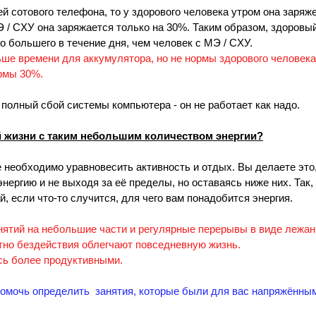
й сотового телефона, то у здорового человека утром она заряже
Э / CХУ она заряжается только на 30%. Таким образом, здоровый
 большего в течение дня, чем человек с MЭ / CХУ. 
ьше времени для аккумулятора, но не нормы здорового человека
рмы 30%.
  полный сбой системы компьютера - он не работает как надо.  
й жизни с таким небольшим количеством энергии?
 необходимо уравновесить активность и отдых. Вы делаете это
ргию и не выходя за её пределы, но оставаясь ниже них. Так, 
й, если что-то случится, для чего вам понадобится энергия.
ятий на небольшие части и регулярные перерывы в виде лежан
тно бездействия облегчают повседневную жизнь. 
сь более продуктивными.
омочь определить  занятия, которые были для вас напряжённы