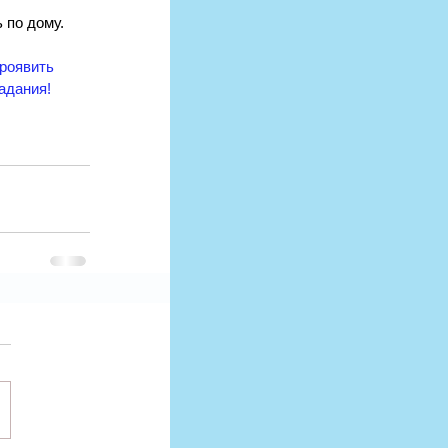
 по дому. 
роявить 
адания! 