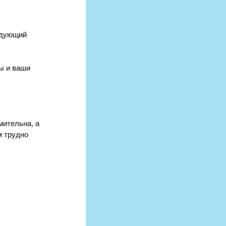
едующий 
ы и ваши 
ительна, а 
м трудно 