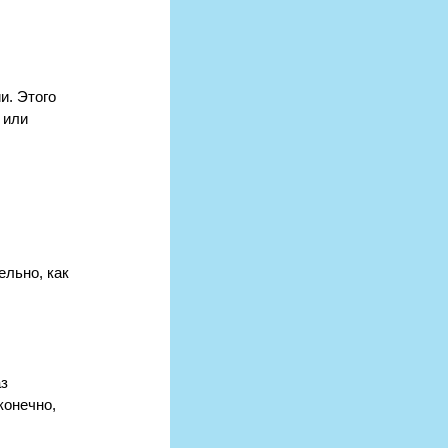
и. Этого 
 или 
льно, как 
з 
конечно, 