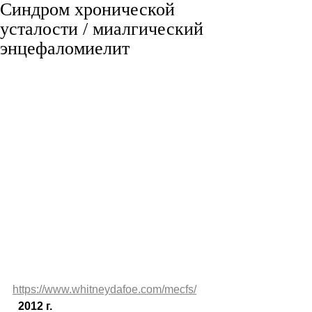
Синдром хронической
усталости / миалгический
энцефаломиелит
https://www.whitneydafoe.com/mecfs/
2012 г.