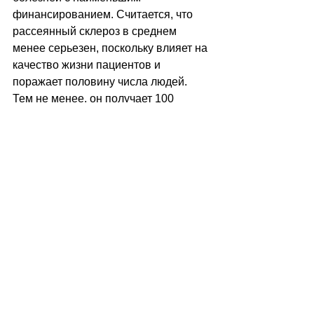
финансированием. Считается, что 
рассеянный склероз в среднем 
менее серьезен, поскольку влияет на 
качество жизни пациентов и 
поражает половину числа людей. 
Тем не менее, он получает 100 
миллионов долларов в год от 
правительства на исследования, в то 
время как ME / CFS получил 15 
миллионов в прошлом году. ВИЧ 
получает 28 миллиардов долларов в 
год. При таком небольшом 
финансировании нет никакой 
надежды для миллионов людей, 
страдающих этим заболеванием. 
«Мои пациенты с ВИЧ по большей 
части здоровы и бодры благодаря 