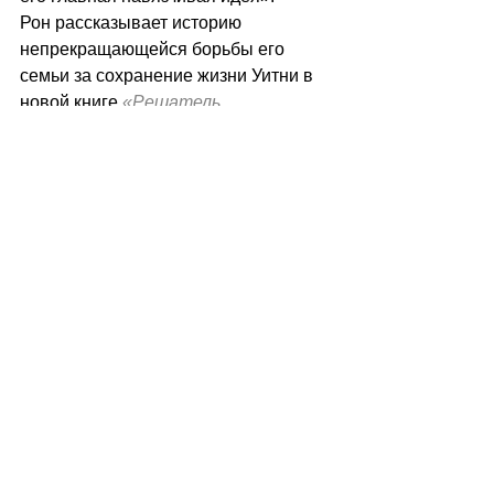
Рон рассказывает историю 
непрекращающейся борьбы его 
семьи за сохранение жизни Уитни в 
новой книге 
«Решатель 
головоломок»
 : 
 «Мне все равно, кто 
это решает. Я просто знаю, что это 
можно решить, используя веские 
доводы и хорошие эксперименты. 
Здесь что-то сломано, и я знаю, что 
мы можем это исправить».