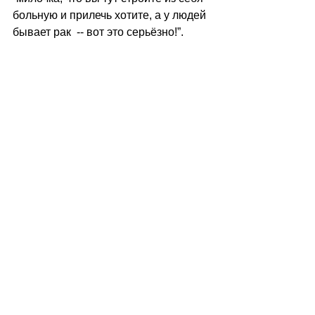
больную и прилечь хотите, а у людей 
бывает рак  -- вот это серьёзно!”.  
Это был запрещённый приём!!!
И снова, как в детстве, когда в своём 
полосатом сарафане я казалась 
себе такой красивой, а после этого 
посещения врача,  стала недостойна 
этой красоты -- я была симулянткой! 
Ведь я только просила, разрешить 
мне прилечь, чтобы тело могло 
немного отдохнуть перед 
возвращением в машину... 
Снова, я  была  для всех,  просто 
истеричка и невротичка, эгоистка,  а 