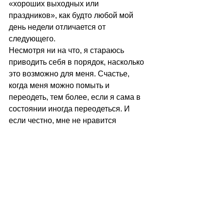
«хороших выходных или 
праздников», как будто любой мой 
день недели отличается от 
следующего. 
Несмотря ни на что, я стараюсь 
приводить себя в порядок, насколько 
это возможно для меня. Счастье, 
когда меня можно помыть и 
переодеть, тем более, если я сама в 
состоянии иногда переодеться. И 
если честно, мне не нравится 
говорить об этом. 
Но может быть, мой рассказ поможет 
хоть кому-то стать чуточку 
внимательнее и со-страдательнее к 
другим. ⠀
И ещё, (я знаю, это трудно вместить) 
что касается именно МЭ/СХУ: когда 