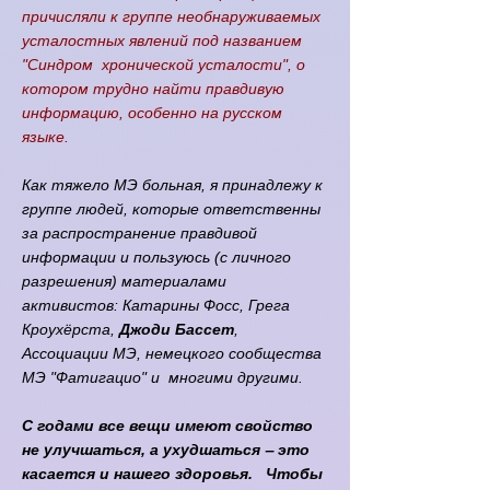
причисляли к группе необнаруживаемых
усталостных явлений под названием
"Синдром хронической усталости", о
котором трудно найти правдивую
информацию, особенно на русском
языке.
Как тяжело МЭ больная, я принадлежу к
группе людей, которые ответственны
за распространение правдивой
информации и пользуюсь (с личного
разрешения) материалами
активистов: Катарины Фосс, Грега
Кроухёрста,
Джоди Бассет
,
Ассоциации МЭ, немецкого сообщества
МЭ "Фатигацио" и многими другими.
С годами все вещи имеют свойство
не улучшаться, а ухудшаться ‒ это
касается и нашего здоровья. Чтобы