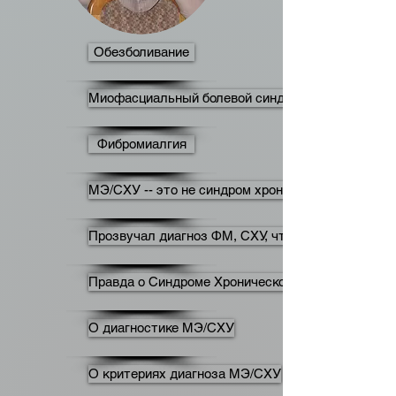
Обезболивание
Миофасциальный болевой синдром (МБС)
Фибромиалгия
МЭ/СХУ -- это не синдром хронической усталост
Прозвучал диагноз ФМ, СХУ, что делать?
Правда о Синдроме Хронической Усталости
О диагностике МЭ/СХУ
О критериях диагноза МЭ/СХУ