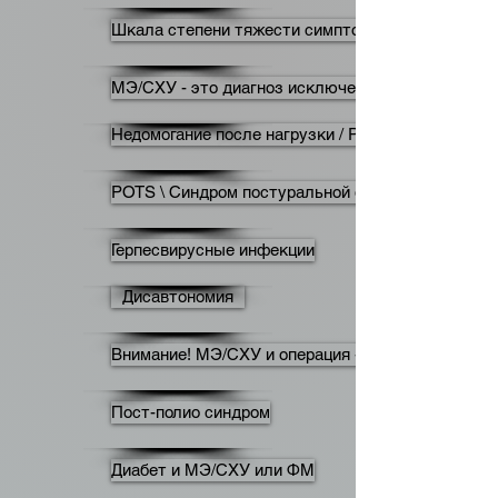
Шкала степени тяжести симптомов МЭ/СХУ
МЭ/СХУ - это диагноз исключения
Недомогание после нагрузки / Post-Exertional Mala
POTS \ Синдром постуральной ортостатической 
Герпесвирусные инфекции
Дисавтономия
Внимание! МЭ/СХУ и операция -- осторожно!
Пост-полио синдром
Диабет и МЭ/СХУ или ФМ