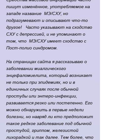
пишут изменённое, употребляемое на
западе название МЭ/СХУ, но
подразумевают и описывают что-то
другое! Часто указывают на сходство
СХУ с депрессией, и не упоминают о
том, что МЭ/СХУ имеет сходство с
Пост-полио синдромом.
На страницах сайта я рассказываю о
заболевании миалгического
энцефаломиелита, который возникает
не только при эпидемиях, но и в
единичных случаях после обычной
простуды или энтеро-инфекции,
развивается резко или постепенно. Его
можно обнаружить в первые недели
болезни, но навряд ли кто предположит
такое редкое заболевание под обычной
простудой, гриппом, железистой
лихорадкой и так далее. Тем более, что