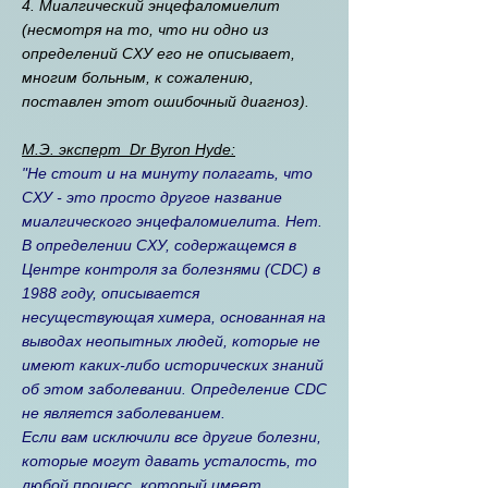
4. Миалгический энцефаломиелит
(несмотря на то, что ни одно из
определений CХУ его не описывает,
многим больным, к сожалению,
поставлен этот ошибочный диагноз).
M.Э. эксперт Dr Byron Hyde:
"Не стоит и на минуту полагать, что
CХУ - это просто другое название
миалгического энцефаломиелита. Нет.
В определении CХУ, содержащемся в
Центре контроля за болезнями (CDC) в
1988 году, описывается
несуществующая химера, основанная на
выводах неопытных людей, которые не
имеют каких-либо исторических знаний
об этом заболевании. Определение CDC
не является заболеванием.
Если вам исключили все другие болезни,
которые могут давать усталость, то
любой процесс, который имеет