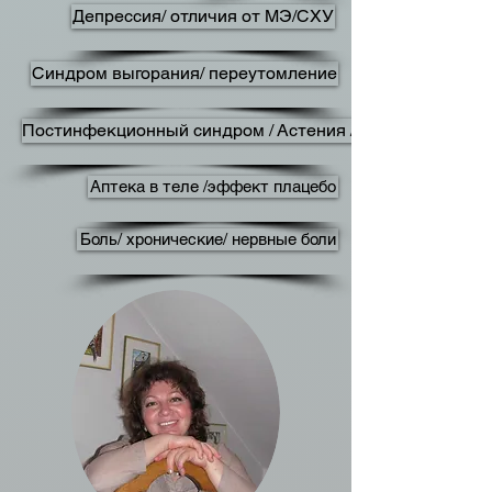
Депрессия/ отличия от МЭ/СХУ
Синдром выгорания/ переутомление
Постинфекционный синдром / Астения / Неврастения
Аптека в теле /эффект плацебо
Боль/ хронические/ нервные боли