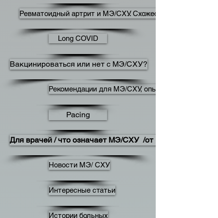
Ревматоидный артрит и МЭ/СХУ. Схожесть
Long COVID
Вакцинироваться или нет с МЭ/СХУ?
Рекомендации для МЭ/СХУ, опыт
Pacing
Для врачей / что означает MЭ/CХУ /от NICE
Новости МЭ/ СХУ
Интересные статьи
Истории больных