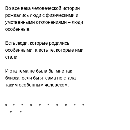
Во все века человеческой истории 
рождались люди с физическими и 
умственными отклонениями – люди 
особенные.
Есть люди, которые родились 
особенными, а есть те, которые ими 
стали.
И эта тема не была бы мне так 
близка, если бы я  сама не стала 
таким особенным человеком.
*     *      *      *      *      *      *      *      *      *   
    *       *      