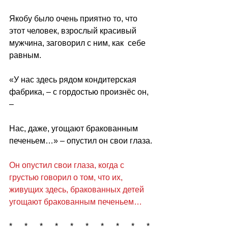
Якобу было очень приятно то, что 
этот человек, взрослый красивый 
мужчина, заговорил с ним, как  себе 
равным.
«У нас здесь рядом кондитерская 
фабрика, – с гордостью произнёс он, 
– 
Нас, даже, угощают бракованным 
печеньем…» – опустил он свои глаза.
Он опустил свои глаза, когда с 
грустью говорил о том, что их, 
живущих здесь, бракованных детей 
угощают бракованным печеньем…
*      *      *      *      *      *      *      *      *      *  