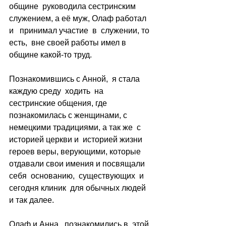
общине  руководила сестринским 
служением, а её муж, Олаф работал 
и   принимал участие  в  служении, то 
есть,  вне своей работы имел в 
общине какой-то труд.
Познакомившись с Анной,  я стала 
каждую среду  ходить  на 
сестринские общения, где  
познакомилась с женщинами, с 
немецкими традициями, а так же  с 
историей церкви и  историей жизни 
героев веры, верующими, которые 
отдавали свои имения и посвящали 
себя  основанию,  существующих  и 
сегодня клиник  для обычных людей 
и так далее.
Олаф и Анна   познакомились в  этой 