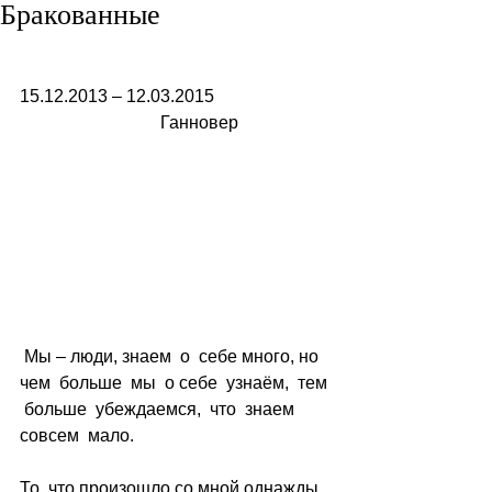
Бракованные
15.12.2013 – 12.03.2015                          
                                Ганновер
 Мы – люди, знаем  о  себе много, но  
чем  больше  мы  о себе  узнаём,  тем 
 больше  убеждаемся,  что  знаем  
совсем  мало.
То, что произошло со мной однажды 