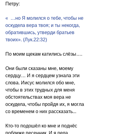
Петру:
«  …но Я молился о тебе, чтобы не 
оскудела вера твоя; и ты некогда, 
обратившись, утверди братьев 
твоих». (Лук.22:32)
По моим щекам катились слёзы….
Они были сказаны мне, моему 
сердцу… И я сердцем узнала эти 
слова. Иисус молился обо мне, 
чтобы в этих трудных для меня 
обстоятельствах моя вера не 
оскудела, чтобы пройдя их, я могла 
со временем о них рассказать...
Кто-то подошёл ко мне и поднёс  
поближе песенник. И я пела  