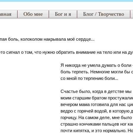
авная
Обо мне
Бог и я
Блог / Творчество
пая боль, колоколом накрывала моё сердце...
это сигнал о том, что нужно обратить внимание на тело или на д
Я никогда не умела думать о боли -
боль терпеть. Немногие могли бы 
со мной по терпению боли...
Счастье было, когда в детстве мы 
моим старшим братом простужались
вечером мама готовила для нас ци
ведро с горячей водой, в которую 
горчицу. На самом деле, мне было 
страшно кончиками пальцев ног ка
почти кипятка, и это нормально. Н