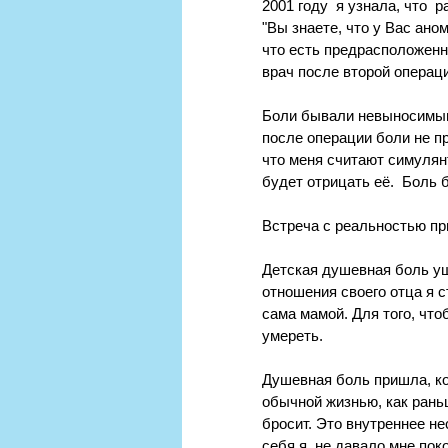
2001 году  я узнала, что 
"Вы знаете, что у Вас ано
что есть предрасположенно
врач после второй операци
Боли бывали невыносимыми 
после операции боли не п
что меня считают симулянт
будет отрицать её.  Боль 
Встреча с реальностью пр
Детская душевная боль ушл
отношения своего отца я с
сама мамой. Для того, чт
умереть.
Душевная боль пришла, ко
обычной жизнью, как раньш
бросит. Это внутреннее не
себя я, не давало мне пок