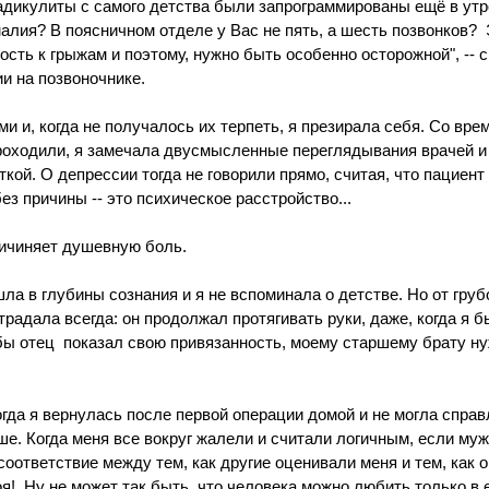
 радикулиты с самого детства были запрограммированы ещё в утр
малия? В поясничном отделе у Вас не пять, а шесть позвонков?  Э
сть к грыжам и поэтому, нужно быть особенно осторожной", -- с
и на позвоночнике.
и, когда не получалось их терпеть, я презирала себя. Со врем
роходили, я замечала двусмысленные переглядывания врачей и
кой. О депрессии тогда не говорили прямо, считая, что пациент 
без причины -- это психическое расстройство...
ичиняет душевную боль. 
а в глубины сознания и я не вспоминала о детстве. Но от грубо
традала всегда: он продолжал протягивать руки, даже, когда я б
обы отец  показал свою привязанность, моему старшему брату н
гда я вернулась после первой операции домой и не могла справ
е. Когда меня все вокруг жалели и считали логичным, если муж
соответствие между тем, как другие оценивали меня и тем, как
оя!  Ну не может так быть, что человека можно любить только в 