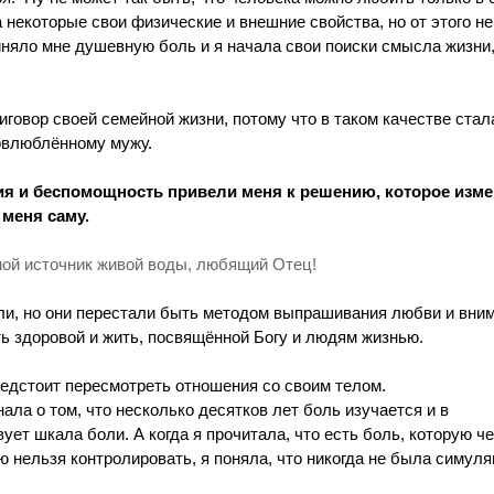
 некоторые свои физические и внешние свойства, но от этого н
иняло мне душевную боль и я начала свои поиски смысла жизни,
говор своей семейной жизни, потому что в таком качестве стал
овлюблённому мужу. 
ия и беспомощность привели меня к решению, которое изме
меня саму. 
мой источник живой воды, любящий Отец!
ли, но они перестали быть методом выпрашивания любви и вним
ь здоровой и жить, посвящённой Богу и людям жизнью.
редстоит пересмотреть отношения со своим телом. 
нала о том, что несколько десятков лет боль изучается и в 
ет шкала боли. А когда я прочитала, что есть боль, которую че
ю нельзя контролировать, я поняла, что никогда не была симуля