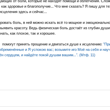
ающих от боли, которые не находят помощи и облегчения. Сложн
 как здоровье и благополучие... Что мне сказать? Я пишу для тех
исцеления здесь и сейчас...
ировать боль, в ней можно искать всё то мощное и эмоционально
ыявить красоту. Ведь физическая боль достаёт из глубин души 
нать, как плохое, так и хорошее. 
,  помогут принять прощение и двигаться душе к исцелению:
 "Пр
бременённые и Я успокою вас; возьмите иго Моё на себя и науч
ён сердцем, и найдёте покой душам вашим...". (Мтф. 11)