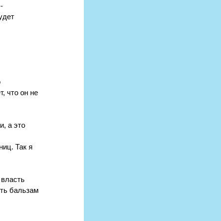
- 
удет 
 
, что он не 
, а это 
иц. Так я 
 власть 
сть бальзам 