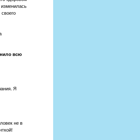
е изменилась 
 своего 
а 
нило всю 
ания. Я 
ловек не в 
нткой!