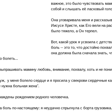
важное, это было чувствовать мам
собой и слышать её ласковый голо
Она уговаривала меня и рассказыв
Иисусе Христе, как Его вели на ра
было тяжело, а Он терпел. 
Вот, какой урок я усвоила с детства
боль -- это то, что достойно похв
она должна была сначала знать, ч
о болеть...
выпрашивать мамину любовь, внимание, похвалу, хоть и не пони
ж,  у меня болело сердце и я просила у свекрови сердечные кап
е нужна больная жена".
раждены рождением родного человечка.
а боль по-настоящему: я неудачно спрыгнула с борта грузовика. 