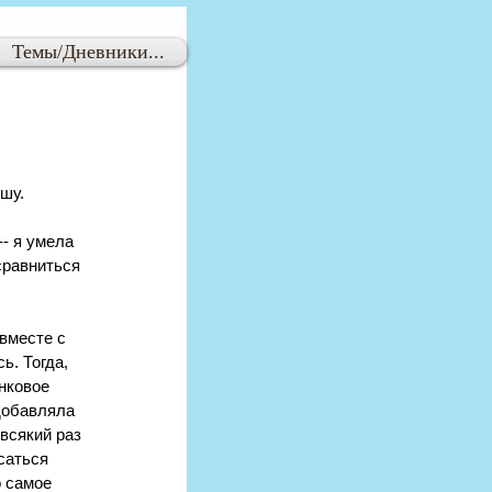
Темы/Дневники...
ушу.
- я умела 
сравниться 
вместе с 
. Тогда, 
нковое 
добавляла 
всякий раз 
саться 
о самое 