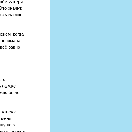
обе матери. 
то значит, 
казала мне 
енем, когда 
 понимала, 
всё равно 
го 
ыла уже 
ужно было 
ляться с 
 меня 
 ощущаю 
его здоровом 