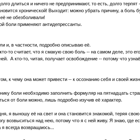
олго длиться и ничего не предпринимают, то есть, долго терпят -
новится хронической! Выходит: можно убрать причину, а боль б
её не обезболивали! 
кой боли применяют антидепрессанты. 
ли и, в частности, подробно описываю её. 
то-то считает, что я смакую свою боль -- на самом деле, это его
й.  А кто-то, читая, получает освобождение -- потому что узнаёт
ом, к чему она может привести -- к осознанию себя и своей жизни
нику боли необходимо заполнить формуляр на пятнадцать стран
ться от боли можно, лишь подробно изучив её характер. 
я, я выношу её на свет и она становится знакомой, теряя свою
огу возвыситься над нею, потому что я с ней живу. Я знаю, где е
 я всегда возвращаюсь...