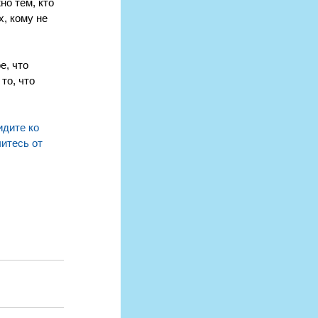
о тем, кто 
, кому не 
е, что 
то, что 
идите ко 
итесь от 