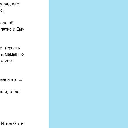
у рядом с 
с. 
ала об 
спятие и Ему 
:  терпеть 
алы мамы! Но 
то мне 
мала этого.
ли, тогда 
И только  в 