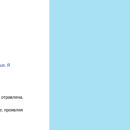
ия. Я 
 отравлена.
е, проявляя 