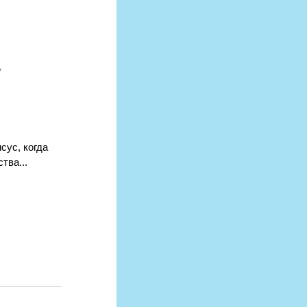
** 
ус, когда 
тва...