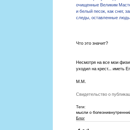
очищенные Великим Масте
и белый песок, как снег, 
следы, оставленные людьм
Что это значит?
Несмотря на все мои физи
уходил на крест... иметь Е
М.М.
Свидетельство о публика
Теги:
мысли о болезни
внутренни
Блог