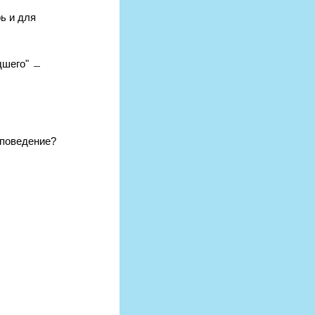
ь и для 
дшего" ﹘  
 поведение?