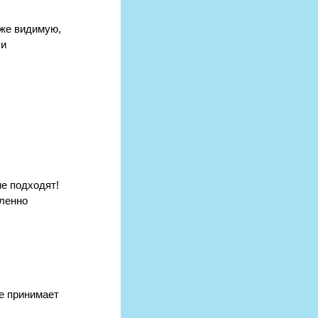
же видимую, 
и 
е подходят! 
ленно 
е принимает 