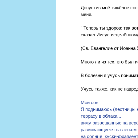
Допустив моё тяжёлое сост
меня.
" Теперь ты здоров; так в
сказал Иисус исцелённому 
(Св. Евангелие от Иоанна 
Много ли из тех, кто был
В болезни я учусь понима
Учусь также, как не навред
Мой сон
Я поднимаюсь (лестницы н
террасу в облака...
вижу развешанные на верёв
развивающиеся на легком 
на солнце  куски-фрагмент