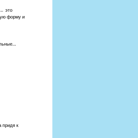
 ﹘ это 
лую форму и 
ьные... 
 придя к 