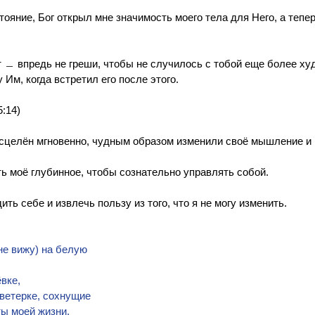
ояние, Бог открыл мне значимость моего тела для Него, а тепер
от ﹘ впредь не греши, чтобы не случилось с тобой еще более ху
Им, когда встретил его после этого.
5:14)
 исцелён мгновенно, чудным образом изменили своё мышление и
ть моё глубинное, чтобы сознательно управлять собой.
ить себе и извлечь пользу из того, что я не могу изменить.
е вижу) на белую 
ке,  
ветерке, сохнущие 
ы моей жизни, 