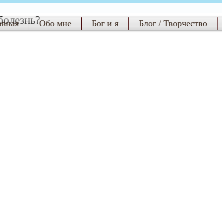
болезнь?
авная
Обо мне
Бог и я
Блог / Творчество