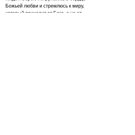
Божьей любви и стремлюсь к миру, 
который приходит от Бога, а не от 
мира, что окружает меня.
Получить его для своей души в 
самой жестокой, физически 
ощущаемой реальности ‒ это 
милость свыше...  
М.М.