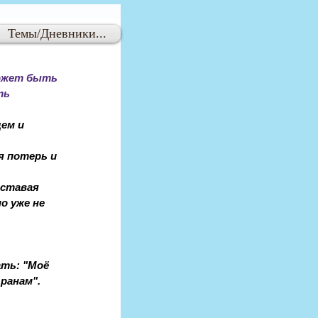
Темы/Дневники...
ожет быть 
ть 
ем и 
я потерь и 
оставая 
о уже не 
ть: "Моё 
ранам". 