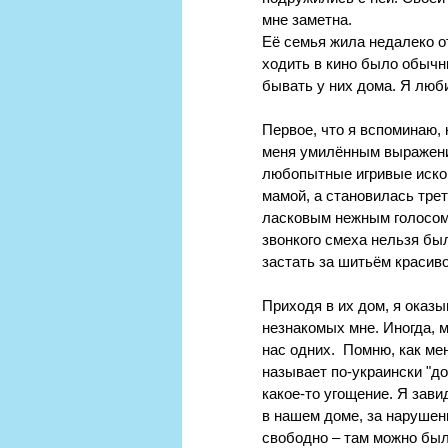
мне заметна.
Её семья жила недалеко от
ходить в кино было обычн
бывать у них дома. Я люб
Первое, что я вспоминаю, 
меня умилённым выражением
любопытные игривые искор
мамой, а становилась трет
ласковым нежным голосом.
звонкого смеха нельзя бы
застать за шитьём красиво
Приходя в их дом, я оказ
незнакомых мне. Иногда, м
нас одних.  Помню, как ме
называет по-украински "до
какое-то угощение. Я зави
в нашем доме, за нарушен
свободно ‒ там можно был