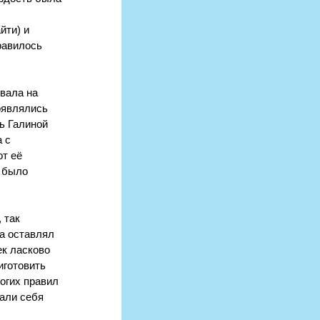
йти) и 
равилось 
вала на 
оявлялись 
ь Галиной 
 с 
т её 
 было 
 так 
а оставлял 
ек ласково 
иготовить 
огих правил 
али себя 