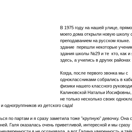
В 1975 году на нашей улице, прямо
моего дома открыли новую школу с
преподаванием на русском языке.  
здание  перешли некоторые ученик
здания школы №29 и те  кто, как и 
здесь, а учились в других районах 
Когда, после первого звонка мы с 
одноклассниками собрались в каб
физики нашего классного руководи
Калиновской Натальи Иосифовны, 
не только несколько своих однокла
и одногруппников из детского сада!
ся по партам и я сразу заметила тоже "крупную" девочку. Она с
 ней. Галя оказалась очень приветливой, интересной и мы сразу 
неуверенности я не осознавала, а вот Галина уверенность и тв