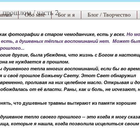
 прошлом / часть 2
авная
Обо мне
Бог и я
Блог / Творчество
ак фотографии в старом чемоданчике, есть у всех. 
Но м
 есть, а душевных тёплых воспоминаний нет.  Может бы
рошлого...
ногие другие, была убеждена, что жизнь с Богом в настоящ
она не нуждается в прошлом.  
бы душевного тепла многих воспоминаний, если бы во врем
я и своё прошлое Божьему Свету. Этот Свет обнаружил 
временно, проливая на них целебное масло. Открывая и д
обождалась от её власти. Раны, как и боль, не исчезают, н
понять, что душевные травмы вытирают из памяти хорошие 
шевное тепло своего прошлого -- это когда я могу сказа
ща, которые я нашла, когда позволила исцелиться своим 