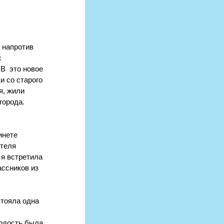
 напротив 
 
В  это новое 
и со старого 
я, жили 
города.
инете 
теля 
я встретила 
ссников из 
тояла одна 
ёрдость была 