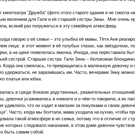
 кинотеатра "Дружба" (фото этого старого здания я не смогла на
ым явлением для Гали и её старшей сестры Зины.  Мне очень н
ила, всякий раз погружаться в эту семейную атмосферу.
когда говорю о её семье ‒ это улыбка её мамы. Тётя Аня реагиро
 лица:  в этот момент в её голубых глазах, как звёздочках, п
ки, а на щеке появлялась ямочка. Иногда, она переставала быт
ьей сестрой. Старшая сестра  Гали Зина -- белокожая блондинка
 Когда она смеялась, то превращалась в маленькую девочку и о
ло удержаться, не заразившись им. Часто, вечерами Зину можно
го платья или юбки.
ывалась в среде близких родственных, уважительных отношений,
ы, девочки усаживались в комнате и о чём-то говорили, а их пап
ня удивляло, что он ходит в магазин за покупками и своих девоч
ця". Часто, когда мы болтали, мама уходила на кухню, чтобы пр
довала такой атмосфере в их семье, потому что в отличие от стр
ие которых следовало наказание, в этом доме девочки чувствов
о быть самим собой.