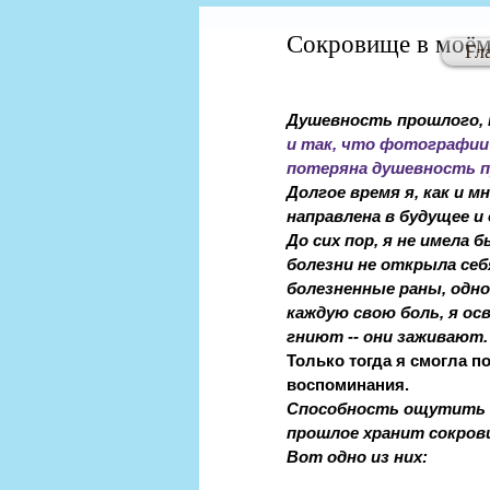
Сокровище в моём
Гл
Душевность прошлого, к
и так, что фотографии
потеряна душевность п
Долгое время я, как и м
направлена в будущее и 
До сих пор, я не имела 
болезни не открыла себ
болезненные раны, одно
каждую свою боль, я осв
гниют -- они заживают.
Только тогда я смогла 
воспоминания.
Способность ощутить ду
прошлое хранит сокрови
Вот одно из них: