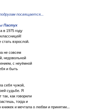
подругам посвящается...
ны Пастух
 в 1975 году  
еклассницей! 
 стать взрослой.  
ла не совсем 
й, недовольной 
ением, с неуёмной 
бя и быть 
а себя чужой, 
оей судьбе. Я 
 так, как говорили 
растешь, тогда и 
о книжек и мечтала о любви и принятии...