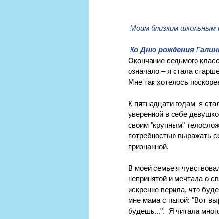
Моим близким школьным 
Ко Дню рождения Гали
Окончание седьмого класса
означало ‒ я стала старш
Мне так хотелось поскорее
К пятнадцати годам  я ста
уверенной в себе девушко
своим "крупным" телослож
потребностью выражать се
признанной. 
В моей семье я чувствовал
непринятой и мечтала о св
искренне верила, что будет
мне мама с папой: "Вот вы
будешь...".  Я читала мног